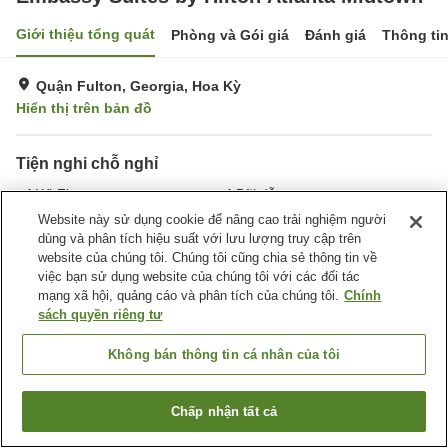
Giới thiệu tổng quát
Phòng và Gói giá
Đánh giá
Thông ti
Quận Fulton, Georgia, Hoa Kỳ
Hiển thị trên bản đồ
Tiện nghi chỗ nghỉ
Wi-Fi
Bãi đỗ xe
Giặt ủi
Phục Vụ Phòng
Website này sử dụng cookie để nâng cao trải nghiệm người
dùng và phân tích hiệu suất với lưu lượng truy cập trên
website của chúng tôi. Chúng tôi cũng chia sẻ thông tin về
Trang chủ
Hoa Kỳ
Georgia
Quận Fulton
việc bạn sử dụng website của chúng tôi với các đối tác
Embassy Suites by Hilton Atlanta Midtown
mạng xã hội, quảng cáo và phân tích của chúng tôi.
Chính
sách quyền riêng tư
Không bán thông tin cá nhân của tôi
Chấp nhận tất cả
Tìm phòng trống