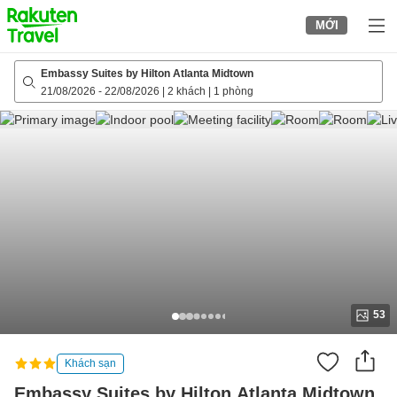
to
MỚI
top
page
Embassy Suites by Hilton Atlanta Midtown
21/08/2026
-
22/08/2026
|
2 khách
|
1 phòng
53
Khách sạn
Embassy Suites by Hilton Atlanta Midtown