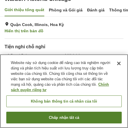
Giới thiệu tổng quát
Phòng và Gói giá
Đánh giá
Thông ti
Quận Cook, Illinois, Hoa Kỳ
Hiển thị trên bản đồ
Tiện nghi chỗ nghỉ
Spa / Salon
Nhà hàng
Bar
Nhà thi đấu
Website này sử dụng cookie để nâng cao trải nghiệm người
dùng và phân tích hiệu suất với lưu lượng truy cập trên
website của chúng tôi. Chúng tôi cũng chia sẻ thông tin về
Trang chủ
Hoa Kỳ
Illinois
Quận Cook
Chicago
việc bạn sử dụng website của chúng tôi với các đối tác
Waldorf Astoria Chicago
mạng xã hội, quảng cáo và phân tích của chúng tôi.
Chính
sách quyền riêng tư
Không bán thông tin cá nhân của tôi
Chấp nhận tất cả
Tìm phòng trống