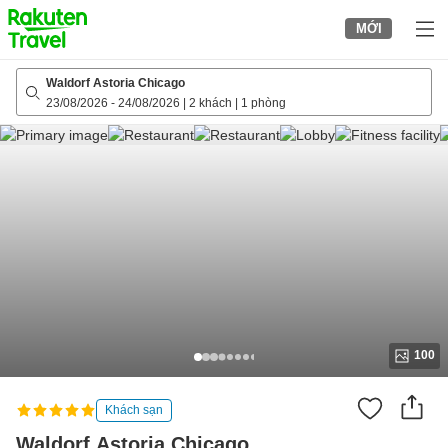
to
MỚI
top
page
Waldorf Astoria Chicago
23/08/2026
-
24/08/2026
|
2 khách
|
1 phòng
100
Khách sạn
Waldorf Astoria Chicago