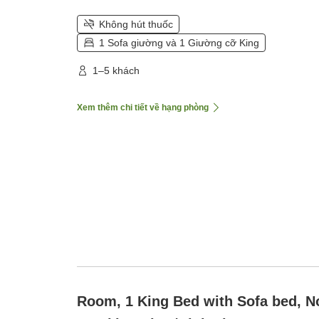
Không hút thuốc
1 Sofa giường và 1 Giường cỡ King
1–5 khách
Xem thêm chi tiết về hạng phòng
Room, 1 King Bed with Sofa bed, N