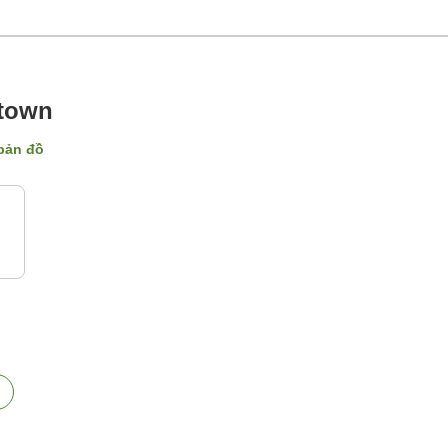
ntown
 bản đồ