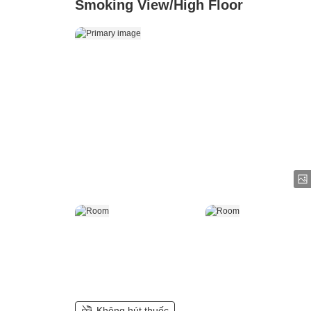
Smoking View/High Floor
Không hút thuốc