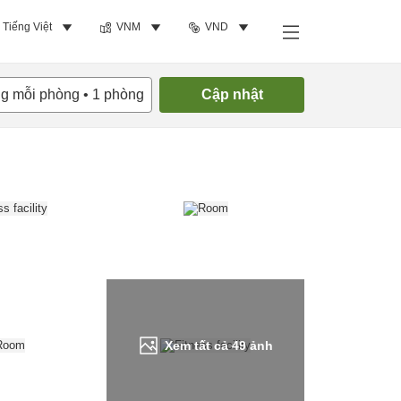
Tiếng Việt
VNM
VND
Tìm phòng trống
ng mỗi phòng
•
1
phòng
Cập nhật
Xem tất cả
49
ảnh