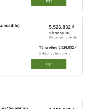
Đặt
cessible)
5.526.832 ₫
Mỗi phòng/đêm
Đã bao gồm thuế phí
Tổng cộng
5.526.832 ₫
2
khách
1
đêm
1
phòng
Đặt
ing View/High