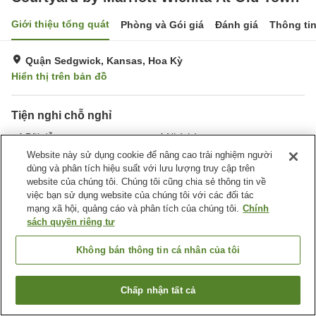
Giới thiệu tổng quát
Phòng và Gói giá
Đánh giá
Thông ti
Quận Sedgwick, Kansas, Hoa Kỳ
Hiển thị trên bản đồ
Tiện nghi chỗ nghỉ
Bãi đỗ xe
Nhà hàng
Hoàn toàn không hút thuốc
Giặt ủi
Website này sử dụng cookie để nâng cao trải nghiệm người
dùng và phân tích hiệu suất với lưu lượng truy cập trên
website của chúng tôi. Chúng tôi cũng chia sẻ thông tin về
Trang chủ
Hoa Kỳ
Kansas
Quận Sedgwick
việc bạn sử dụng website của chúng tôi với các đối tác
Courtyard by Marriott Wichita At Old Town
mạng xã hội, quảng cáo và phân tích của chúng tôi.
Chính
sách quyền riêng tư
Không bán thông tin cá nhân của tôi
Chấp nhận tất cả
Tìm phòng trống