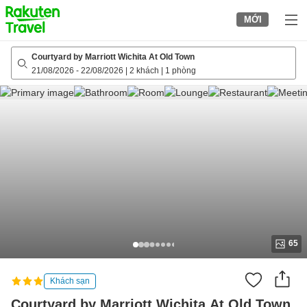
to
MỚI
top
page
Courtyard by Marriott Wichita At Old Town
21/08/2026
-
22/08/2026
|
2 khách
|
1 phòng
65
Khách sạn
Courtyard by Marriott Wichita At Old Town