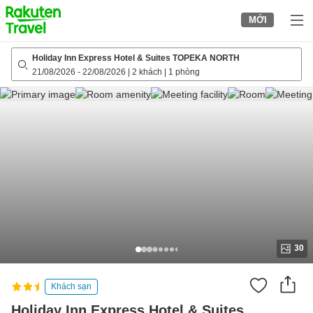
to
MỚI
top
page
Holiday Inn Express Hotel & Suites TOPEKA NORTH
21/08/2026
-
22/08/2026
|
2 khách
|
1 phòng
30
Khách sạn
Holiday Inn Express Hotel & Suites