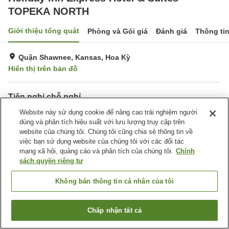
TOPEKA NORTH
Giới thiệu tổng quát
Phòng và Gói giá
Đánh giá
Thông ti
Quận Shawnee, Kansas, Hoa Kỳ
Hiển thị trên bản đồ
Tiện nghi chỗ nghỉ
Bãi đỗ xe
Website này sử dụng cookie để nâng cao trải nghiệm người
Nhà hàng
dùng và phân tích hiệu suất với lưu lượng truy cập trên
Hoàn toàn không hút thuốc
Giặt ủi
website của chúng tôi. Chúng tôi cũng chia sẻ thông tin về
việc bạn sử dụng website của chúng tôi với các đối tác
Trang chủ
Hoa Kỳ
Kansas
Quận Shawnee
mạng xã hội, quảng cáo và phân tích của chúng tôi.
Chính
Holiday Inn Express Hotel & Suites TOPEKA NORTH
sách quyền riêng tư
Không bán thông tin cá nhân của tôi
Chấp nhận tất cả
Tìm phòng trống