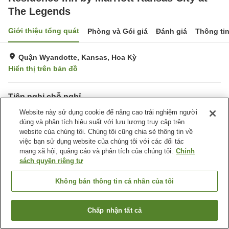
The Legends
Giới thiệu tổng quát
Phòng và Gói giá
Đánh giá
Thông ti
Quận Wyandotte, Kansas, Hoa Kỳ
Hiển thị trên bản đồ
Tiện nghi chỗ nghỉ
Bãi đỗ xe
Website này sử dụng cookie để nâng cao trải nghiệm người
Hoàn toàn không hút thuốc
dùng và phân tích hiệu suất với lưu lượng truy cập trên
Giặt ủi
Tiện nghi văn phòng
website của chúng tôi. Chúng tôi cũng chia sẻ thông tin về
việc bạn sử dụng website của chúng tôi với các đối tác
Trang chủ
Hoa Kỳ
Kansas
Quận Wyandotte
mạng xã hội, quảng cáo và phân tích của chúng tôi.
Chính
Residence Inn by Marriott Kansas City at The Legends
sách quyền riêng tư
Không bán thông tin cá nhân của tôi
Chấp nhận tất cả
Tìm phòng trống