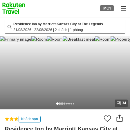
to
MỚI
top
page
Residence Inn by Marriott Kansas City at The Legends
21/08/2026
-
22/08/2026
|
2 khách
|
1 phòng
34
Khách sạn
Residence Inn by Marriott Kansas City at