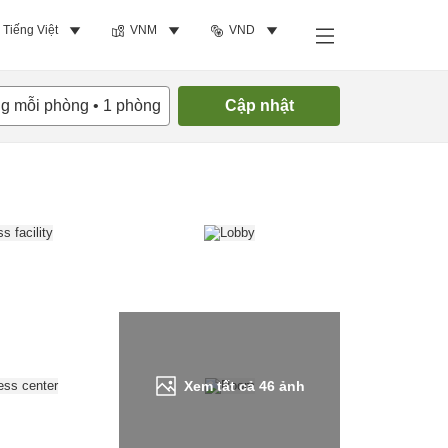
Tiếng Việt
VNM
VND
Tìm phòng trống
ng mỗi phòng
•
1
phòng
Cập nhật
Xem tất cả
46
ảnh