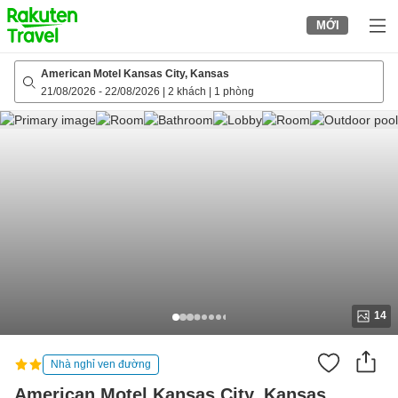
to
MỚI
top
page
American Motel Kansas City, Kansas
21/08/2026
-
22/08/2026
|
2 khách
|
1 phòng
14
Nhà nghỉ ven đường
American Motel Kansas City, Kansas