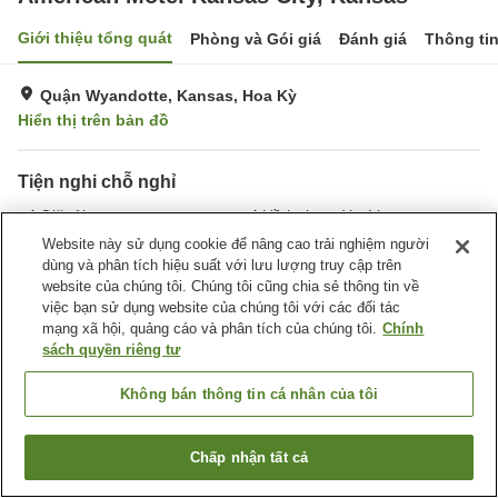
Giới thiệu tổng quát
Phòng và Gói giá
Đánh giá
Thông ti
Quận Wyandotte, Kansas, Hoa Kỳ
Hiển thị trên bản đồ
Tiện nghi chỗ nghỉ
Giặt ủi
Hồ bơi ngoài trời
Website này sử dụng cookie để nâng cao trải nghiệm người
dùng và phân tích hiệu suất với lưu lượng truy cập trên
Trang chủ
Hoa Kỳ
Kansas
Quận Wyandotte
website của chúng tôi. Chúng tôi cũng chia sẻ thông tin về
American Motel Kansas City, Kansas
việc bạn sử dụng website của chúng tôi với các đối tác
mạng xã hội, quảng cáo và phân tích của chúng tôi.
Chính
sách quyền riêng tư
Không bán thông tin cá nhân của tôi
Chấp nhận tất cả
Tìm phòng trống