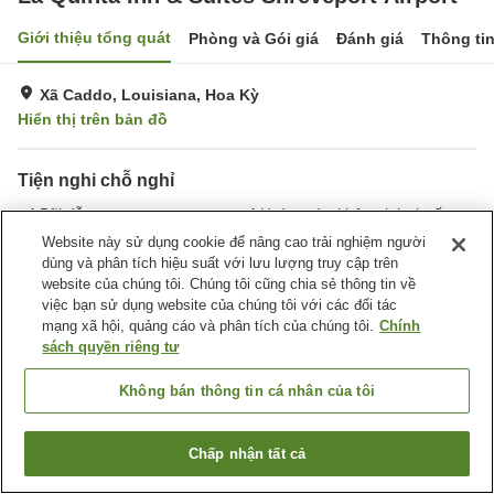
Giới thiệu tổng quát
Phòng và Gói giá
Đánh giá
Thông ti
Xã Caddo, Louisiana, Hoa Kỳ
Hiển thị trên bản đồ
Tiện nghi chỗ nghỉ
Bãi đỗ xe
Hoàn toàn không hút thuốc
Giặt ủi
Tiện nghi văn phòng
Website này sử dụng cookie để nâng cao trải nghiệm người
dùng và phân tích hiệu suất với lưu lượng truy cập trên
website của chúng tôi. Chúng tôi cũng chia sẻ thông tin về
Trang chủ
Hoa Kỳ
Louisiana
Xã Caddo
việc bạn sử dụng website của chúng tôi với các đối tác
La Quinta Inn & Suites Shreveport Airport
mạng xã hội, quảng cáo và phân tích của chúng tôi.
Chính
sách quyền riêng tư
Không bán thông tin cá nhân của tôi
Chấp nhận tất cả
Tìm phòng trống