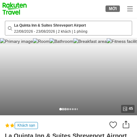
to
MỚI
top
page
La Quinta Inn & Suites Shreveport Airport
22/08/2026
-
23/08/2026
|
2 khách
|
1 phòng
45
Khách sạn
La Quinta Inn & Suites Shreveport Airport