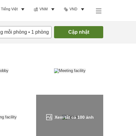
Tiếng Việt
VNM
VND
Tìm phòng trống
ng mỗi phòng
•
1
phòng
Cập nhật
Xem tất cả
100
ảnh