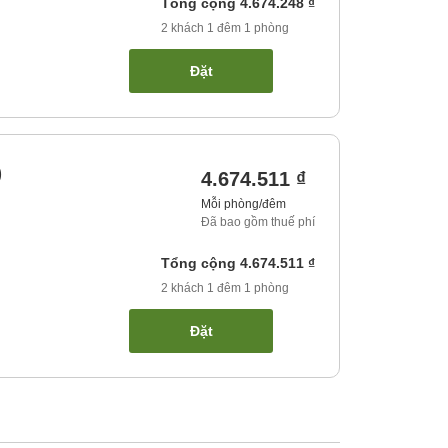
Tổng cộng
4.674.248 ₫
2
khách
1
đêm
1
phòng
Đặt
)
4.674.511 ₫
Mỗi phòng/đêm
Đã bao gồm thuế phí
Tổng cộng
4.674.511 ₫
2
khách
1
đêm
1
phòng
Đặt