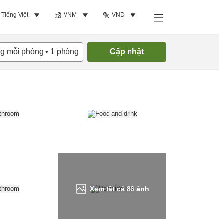
Tiếng Việt
VNM
VND
Tìm phòng trống
ng mỗi phòng
•
1
phòng
Cập nhật
Xem tất cả
86
ảnh