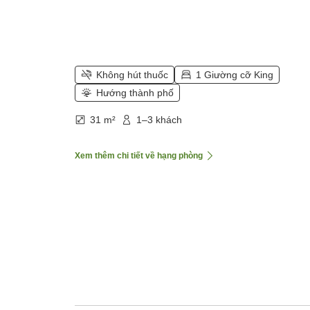
Không hút thuốc
1 Giường cỡ King
Hướng thành phố
31 m²
1–3 khách
Xem thêm chi tiết về hạng phòng