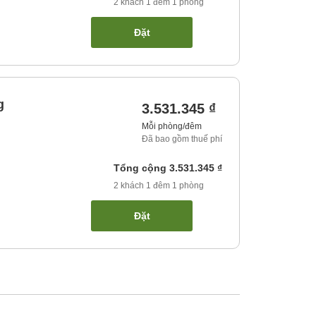
2
khách
1
đêm
1
phòng
Đặt
g
3.531.345 ₫
Mỗi phòng/đêm
Đã bao gồm thuế phí
Tổng cộng
3.531.345 ₫
2
khách
1
đêm
1
phòng
Đặt