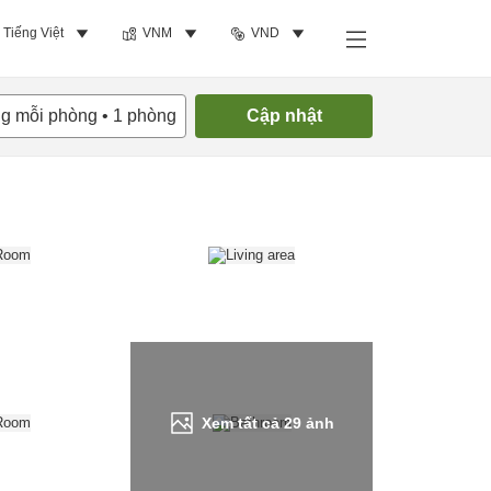
Tiếng Việt
VNM
VND
Tìm phòng trống
ng mỗi phòng
•
1
phòng
Cập nhật
Xem tất cả
29
ảnh