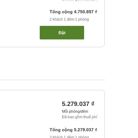
Tổng cộng
4.750.897 ₫
2
khách
1
đêm
1
phòng
Đặt
5.279.037 ₫
Mỗi phòng/đêm
Đã bao gồm thuế phí
Tổng cộng
5.279.037 ₫
2
khách
1
đêm
1
phòng