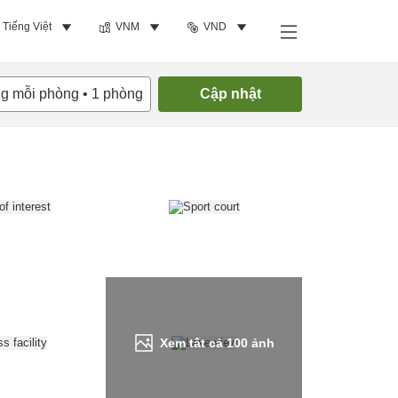
Tiếng Việt
VNM
VND
Tìm phòng trống
ng mỗi phòng
•
1
phòng
Cập nhật
Xem tất cả
100
ảnh