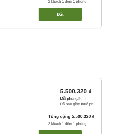
2
khách
1
đêm
1
phòng
Đặt
5.500.320 ₫
Mỗi phòng/đêm
Đã bao gồm thuế phí
Tổng cộng
5.500.320 ₫
2
khách
1
đêm
1
phòng