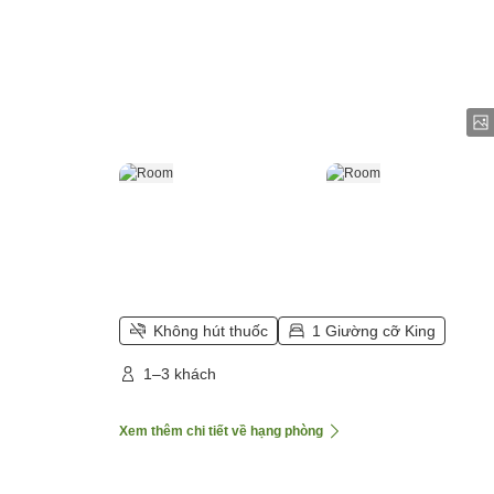
Không hút thuốc
1 Giường cỡ King
1–3 khách
Xem thêm chi tiết về hạng phòng