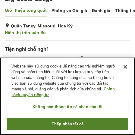
Giới thiệu tổng quát
Phòng và Gói giá
Đánh giá
Thông ti
Quận Taney, Missouri, Hoa Kỳ
Hiển thị trên bản đồ
Tiện nghi chỗ nghỉ
Wi-Fi
Bãi đỗ xe
Spa / Salon
Phòng tập gym
Website này sử dụng cookie để nâng cao trải nghiệm người
dùng và phân tích hiệu suất với lưu lượng truy cập trên
website của chúng tôi. Chúng tôi cũng chia sẻ thông tin về
Trang chủ
Hoa Kỳ
Missouri
Quận Taney
Big Cedar Lodge
việc bạn sử dụng website của chúng tôi với các đối tác
mạng xã hội, quảng cáo và phân tích của chúng tôi.
Chính
sách quyền riêng tư
Không bán thông tin cá nhân của tôi
Chấp nhận tất cả
Tìm phòng trống