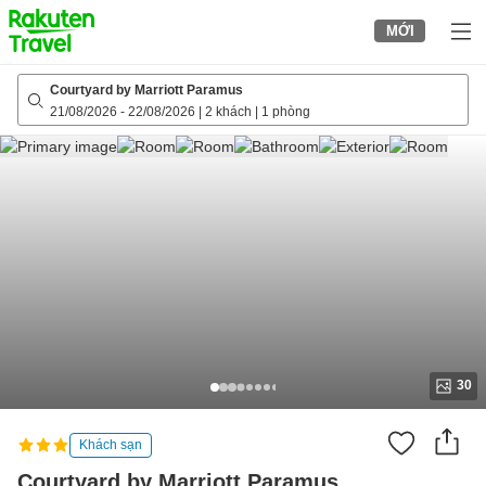
to
MỚI
top
page
Courtyard by Marriott Paramus
21/08/2026
-
22/08/2026
|
2 khách
|
1 phòng
30
Khách sạn
Courtyard by Marriott Paramus