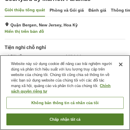
Giới thiệu tổng quát
Phòng và Gói giá
Đánh giá
Thông ti
Quận Bergen, New Jersey, Hoa Kỳ
Hiển thị trên bản đồ
Tiện nghi chỗ nghỉ
Bãi đỗ xe
Nhà hàng
Hoàn toàn không hút thuốc
Giặt ủi
Website này sử dụng cookie để nâng cao trải nghiệm người
dùng và phân tích hiệu suất với lưu lượng truy cập trên
website của chúng tôi. Chúng tôi cũng chia sẻ thông tin về
Trang chủ
Hoa Kỳ
New Jersey
Quận Bergen
việc bạn sử dụng website của chúng tôi với các đối tác
Courtyard by Marriott Paramus
mạng xã hội, quảng cáo và phân tích của chúng tôi.
Chính
sách quyền riêng tư
Không bán thông tin cá nhân của tôi
Chấp nhận tất cả
Tìm phòng trống