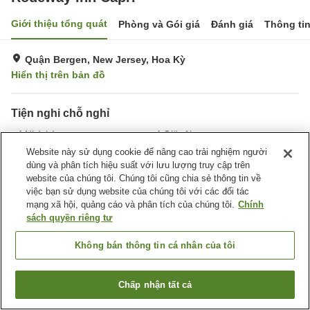
Giới thiệu tổng quát
Phòng và Gói giá
Đánh giá
Thông ti
Quận Bergen, New Jersey, Hoa Kỳ
Hiển thị trên bản đồ
Tiện nghi chỗ nghỉ
Nhà hàng
Giặt ủi
Website này sử dụng cookie để nâng cao trải nghiệm người
dùng và phân tích hiệu suất với lưu lượng truy cập trên
Trang chủ
Hoa Kỳ
New Jersey
Quận Bergen
website của chúng tôi. Chúng tôi cũng chia sẻ thông tin về
Rodeway Inn Capri
việc bạn sử dụng website của chúng tôi với các đối tác
mạng xã hội, quảng cáo và phân tích của chúng tôi.
Chính
sách quyền riêng tư
Không bán thông tin cá nhân của tôi
Chấp nhận tất cả
Tìm phòng trống