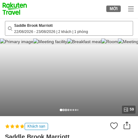
to
MỚI
top
page
Saddle Brook Marriott
22/08/2026
-
23/08/2026
|
2 khách
|
1 phòng
59
Khách sạn
Saddle Brook Marriott