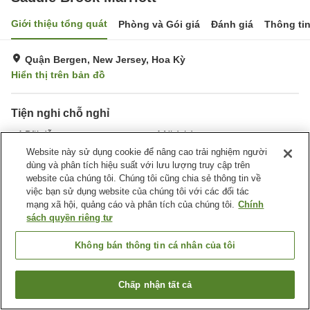
Giới thiệu tổng quát
Phòng và Gói giá
Đánh giá
Thông ti
Quận Bergen, New Jersey, Hoa Kỳ
Hiển thị trên bản đồ
Tiện nghi chỗ nghỉ
Bãi đỗ xe
Nhà hàng
Bar
Hoàn toàn không hút thuốc
Website này sử dụng cookie để nâng cao trải nghiệm người
dùng và phân tích hiệu suất với lưu lượng truy cập trên
website của chúng tôi. Chúng tôi cũng chia sẻ thông tin về
Trang chủ
Hoa Kỳ
New Jersey
Quận Bergen
việc bạn sử dụng website của chúng tôi với các đối tác
Saddle Brook Marriott
mạng xã hội, quảng cáo và phân tích của chúng tôi.
Chính
sách quyền riêng tư
Không bán thông tin cá nhân của tôi
Chấp nhận tất cả
Tìm phòng trống