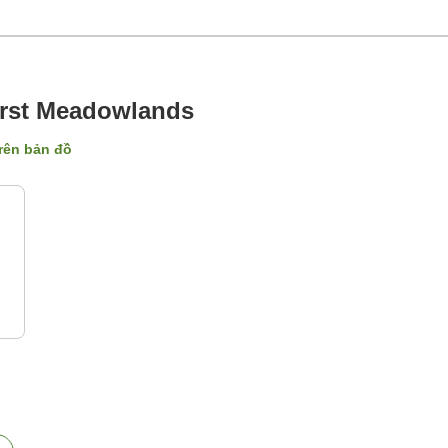
urst Meadowlands
trên bản đồ