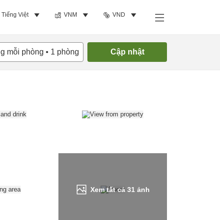
Tiếng Việt
VNM
VND
Tìm phòng trống
ng mỗi phòng
•
1
phòng
Cập nhật
Xem tất cả
31
ảnh