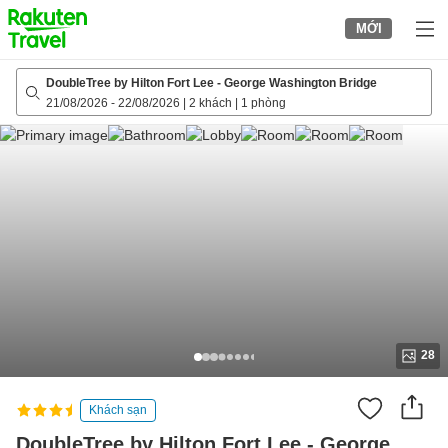
to
MỚI
top
page
DoubleTree by Hilton Fort Lee - George Washington Bridge
21/08/2026
-
22/08/2026
|
2 khách
|
1 phòng
28
Khách sạn
DoubleTree by Hilton Fort Lee - George