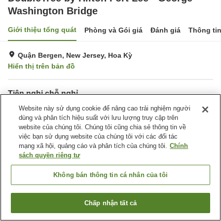
Washington Bridge
Giới thiệu tổng quát
Phòng và Gói giá
Đánh giá
Thông ti
Quận Bergen, New Jersey, Hoa Kỳ
Hiển thị trên bản đồ
Tiện nghi chỗ nghỉ
Bãi đỗ xe
Website này sử dụng cookie để nâng cao trải nghiệm người
Nhà hàng
dùng và phân tích hiệu suất với lưu lượng truy cập trên
Giặt ủi
Nhà thi đấu
website của chúng tôi. Chúng tôi cũng chia sẻ thông tin về
việc bạn sử dụng website của chúng tôi với các đối tác
Trang chủ
Hoa Kỳ
New Jersey
Quận Bergen
mạng xã hội, quảng cáo và phân tích của chúng tôi.
Chính
DoubleTree by Hilton Fort Lee - George Washington Bridge
sách quyền riêng tư
Không bán thông tin cá nhân của tôi
Chấp nhận tất cả
Tìm phòng trống