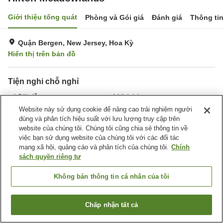
Giới thiệu tổng quát
Phòng và Gói giá
Đánh giá
Thông ti
Quận Bergen, New Jersey, Hoa Kỳ
Hiển thị trên bản đồ
Tiện nghi chỗ nghỉ
Bãi đỗ xe
Nhà hàng
Bar
Hoàn toàn không hút thuốc
Website này sử dụng cookie để nâng cao trải nghiệm người
dùng và phân tích hiệu suất với lưu lượng truy cập trên
website của chúng tôi. Chúng tôi cũng chia sẻ thông tin về
Trang chủ
Hoa Kỳ
New Jersey
Quận Bergen
việc bạn sử dụng website của chúng tôi với các đối tác
Hilton Meadowlands
mạng xã hội, quảng cáo và phân tích của chúng tôi.
Chính
sách quyền riêng tư
Không bán thông tin cá nhân của tôi
Chấp nhận tất cả
Tìm phòng trống