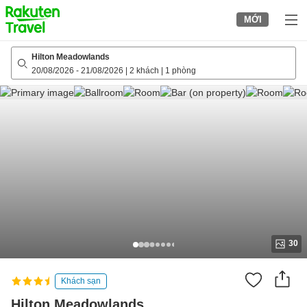
to
MỚI
top
page
Hilton Meadowlands
20/08/2026
-
21/08/2026
|
2 khách
|
1 phòng
30
Khách sạn
Hilton Meadowlands