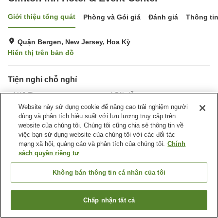
Giới thiệu tổng quát
Phòng và Gói giá
Đánh giá
Thông ti
Quận Bergen, New Jersey, Hoa Kỳ
Hiển thị trên bản đồ
Tiện nghi chỗ nghỉ
Wi-Fi
Bãi đỗ xe
Nhà hàng
Giặt ủi
Website này sử dụng cookie để nâng cao trải nghiệm người
dùng và phân tích hiệu suất với lưu lượng truy cập trên
website của chúng tôi. Chúng tôi cũng chia sẻ thông tin về
Trang chủ
Hoa Kỳ
New Jersey
Quận Bergen
việc bạn sử dụng website của chúng tôi với các đối tác
Clinton Inn Hotel & Event Center
mạng xã hội, quảng cáo và phân tích của chúng tôi.
Chính
sách quyền riêng tư
Không bán thông tin cá nhân của tôi
Chấp nhận tất cả
Tìm phòng trống