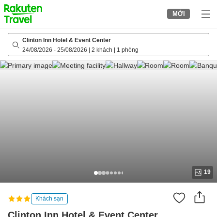
to
MỚI
top
page
Clinton Inn Hotel & Event Center
24/08/2026
-
25/08/2026
|
2 khách
|
1 phòng
19
Khách sạn
Clinton Inn Hotel & Event Center