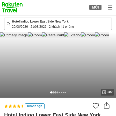
to
MỚI
top
page
Hotel Indigo Lower East Side New York
20/08/2026
-
21/08/2026
|
2 khách
|
1 phòng
100
Khách sạn
Hotel Indigo Lower East Side New York