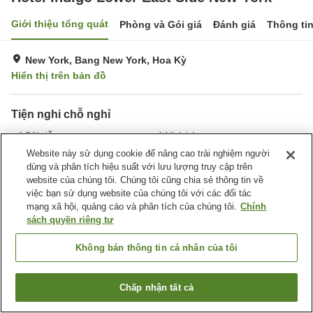
Giới thiệu tổng quát
Phòng và Gói giá
Đánh giá
Thông ti
New York, Bang New York, Hoa Kỳ
Hiển thị trên bản đồ
Tiện nghi chỗ nghỉ
Bãi đỗ xe
Nhà hàng
Bar
Hoàn toàn không hút thuốc
Website này sử dụng cookie để nâng cao trải nghiệm người
dùng và phân tích hiệu suất với lưu lượng truy cập trên
website của chúng tôi. Chúng tôi cũng chia sẻ thông tin về
Trang chủ
Hoa Kỳ
Bang New York
New York
việc bạn sử dụng website của chúng tôi với các đối tác
Manhattan Community Board 3
Hotel Indigo Lower East Side New York
mạng xã hội, quảng cáo và phân tích của chúng tôi.
Chính
sách quyền riêng tư
Không bán thông tin cá nhân của tôi
Chấp nhận tất cả
Tìm phòng trống