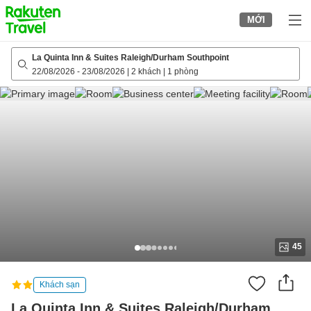
to
MỚI
top
page
La Quinta Inn & Suites Raleigh/Durham Southpoint
22/08/2026
-
23/08/2026
|
2 khách
|
1 phòng
45
Khách sạn
La Quinta Inn & Suites Raleigh/Durham