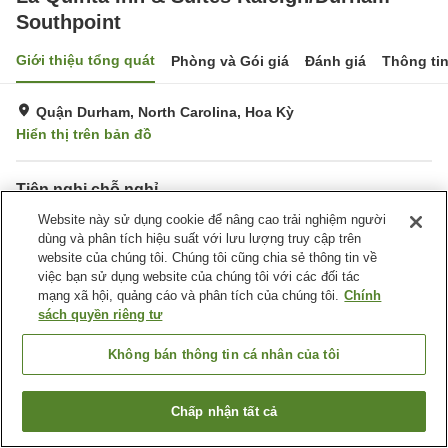
Southpoint
Giới thiệu tổng quát
Phòng và Gói giá
Đánh giá
Thông ti
Quận Durham, North Carolina, Hoa Kỳ
Hiển thị trên bản đồ
Tiện nghi chỗ nghỉ
Bãi đỗ xe
Website này sử dụng cookie để nâng cao trải nghiệm người
Hoàn toàn không hút thuốc
dùng và phân tích hiệu suất với lưu lượng truy cập trên
Giặt ủi
Tiện nghi văn phòng
website của chúng tôi. Chúng tôi cũng chia sẻ thông tin về
việc bạn sử dụng website của chúng tôi với các đối tác
Trang chủ
Hoa Kỳ
North Carolina
Quận Durham
mạng xã hội, quảng cáo và phân tích của chúng tôi.
Chính
La Quinta Inn & Suites Raleigh/Durham Southpoint
sách quyền riêng tư
Không bán thông tin cá nhân của tôi
Chấp nhận tất cả
Tìm phòng trống