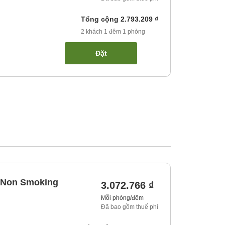
Tổng cộng
2.793.209 ₫
2
khách
1
đêm
1
phòng
Đặt
, Non Smoking
3.072.766 ₫
Mỗi phòng/đêm
Đã bao gồm thuế phí