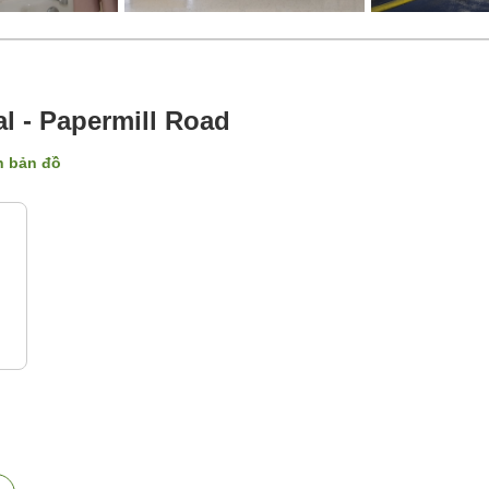
l - Papermill Road
ên bản đồ