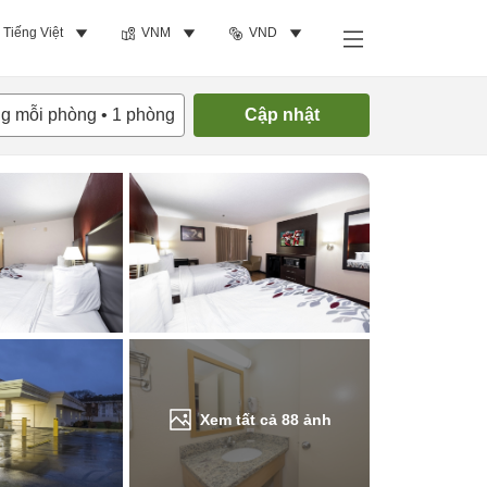
Tiếng Việt
VNM
VND
Tìm phòng trống
ng mỗi phòng
•
1
phòng
Cập nhật
Xem tất cả
88
ảnh