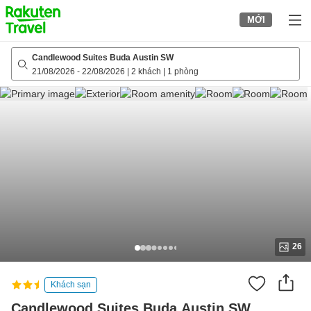
to
MỚI
top
page
Candlewood Suites Buda Austin SW
21/08/2026
-
22/08/2026
|
2 khách
|
1 phòng
26
Khách sạn
Candlewood Suites Buda Austin SW