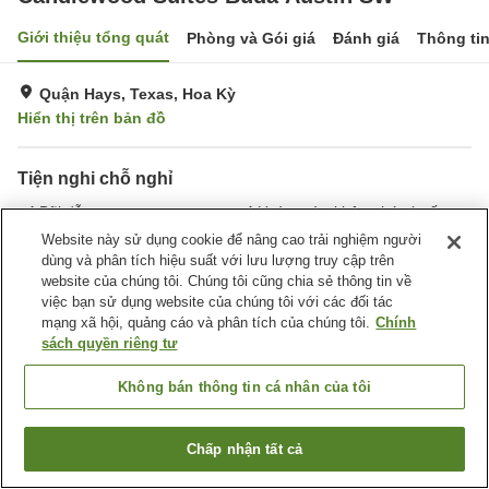
Giới thiệu tổng quát
Phòng và Gói giá
Đánh giá
Thông ti
Quận Hays, Texas, Hoa Kỳ
Hiển thị trên bản đồ
Tiện nghi chỗ nghỉ
Bãi đỗ xe
Hoàn toàn không hút thuốc
Giặt ủi
Tiện nghi văn phòng
Website này sử dụng cookie để nâng cao trải nghiệm người
dùng và phân tích hiệu suất với lưu lượng truy cập trên
website của chúng tôi. Chúng tôi cũng chia sẻ thông tin về
Trang chủ
Hoa Kỳ
Texas
Quận Hays
việc bạn sử dụng website của chúng tôi với các đối tác
Candlewood Suites Buda Austin SW
mạng xã hội, quảng cáo và phân tích của chúng tôi.
Chính
sách quyền riêng tư
Không bán thông tin cá nhân của tôi
Chấp nhận tất cả
Tìm phòng trống