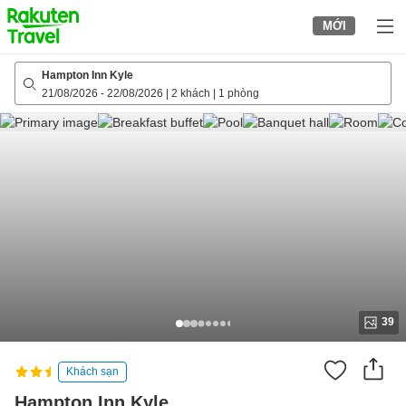
to
MỚI
top
page
Hampton Inn Kyle
21/08/2026
-
22/08/2026
|
2 khách
|
1 phòng
39
Khách sạn
Hampton Inn Kyle