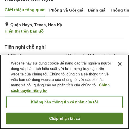
Giới thiệu tổng quát
Phòng và Gói giá
Đánh giá
Thông ti
Quận Hays, Texas, Hoa Kỳ
Hiển thị trên bản đồ
Tiện nghi chỗ nghỉ
Bãi đỗ xe
Hoàn toàn không hút thuốc
Giặt ủi
Phòng họp
Website này sử dụng cookie để nâng cao trải nghiệm người
dùng và phân tích hiệu suất với lưu lượng truy cập trên
website của chúng tôi. Chúng tôi cũng chia sẻ thông tin về
Trang chủ
Hoa Kỳ
Texas
Quận Hays
Hampton Inn Kyle
việc bạn sử dụng website của chúng tôi với các đối tác
mạng xã hội, quảng cáo và phân tích của chúng tôi.
Chính
sách quyền riêng tư
Không bán thông tin cá nhân của tôi
Chấp nhận tất cả
Tìm phòng trống