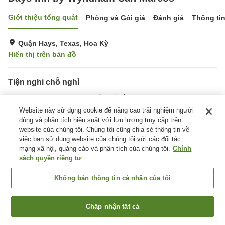
Giới thiệu tổng quát
Phòng và Gói giá
Đánh giá
Thông ti
Quận Hays, Texas, Hoa Kỳ
Hiển thị trên bản đồ
Tiện nghi chỗ nghỉ
Hoàn toàn không hút thuốc
Hồ bơi ngoài trời
Website này sử dụng cookie để nâng cao trải nghiệm người
dùng và phân tích hiệu suất với lưu lượng truy cập trên
Trang chủ
Hoa Kỳ
Texas
Quận Hays
website của chúng tôi. Chúng tôi cũng chia sẻ thông tin về
Days Inn by Wyndham San Marcos
việc bạn sử dụng website của chúng tôi với các đối tác
mạng xã hội, quảng cáo và phân tích của chúng tôi.
Chính
sách quyền riêng tư
Không bán thông tin cá nhân của tôi
Chấp nhận tất cả
Tìm phòng trống