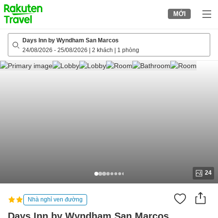
to
MỚI
top
page
Days Inn by Wyndham San Marcos
24/08/2026
-
25/08/2026
|
2 khách
|
1 phòng
24
Nhà nghỉ ven đường
Days Inn by Wyndham San Marcos