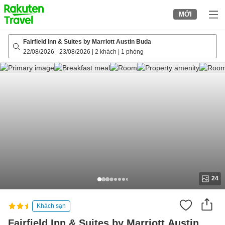
to
MỚI
top
page
Fairfield Inn & Suites by Marriott Austin Buda
22/08/2026
-
23/08/2026
|
2 khách
|
1 phòng
24
Khách sạn
Fairfield Inn & Suites by Marriott Austin