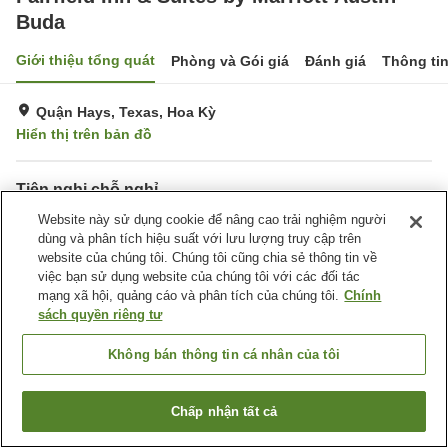
Buda
Giới thiệu tổng quát
Phòng và Gói giá
Đánh giá
Thông ti
Quận Hays, Texas, Hoa Kỳ
Hiển thị trên bản đồ
Tiện nghi chỗ nghỉ
Bãi đỗ xe
Website này sử dụng cookie để nâng cao trải nghiệm người
Spa / Salon
dùng và phân tích hiệu suất với lưu lượng truy cập trên
Hoàn toàn không hút thuốc
Giặt ủi
website của chúng tôi. Chúng tôi cũng chia sẻ thông tin về
việc bạn sử dụng website của chúng tôi với các đối tác
Trang chủ
Hoa Kỳ
Texas
Quận Hays
mạng xã hội, quảng cáo và phân tích của chúng tôi.
Chính
Fairfield Inn & Suites by Marriott Austin Buda
sách quyền riêng tư
Không bán thông tin cá nhân của tôi
Chấp nhận tất cả
Tìm phòng trống