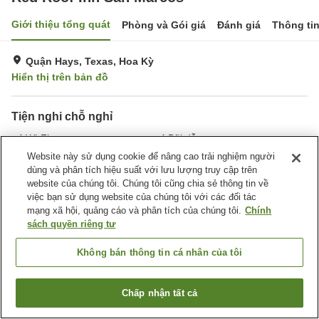
Giới thiệu tổng quát
Phòng và Gói giá
Đánh giá
Thông ti
Quận Hays, Texas, Hoa Kỳ
Hiển thị trên bản đồ
Tiện nghi chỗ nghỉ
Wi-Fi
Bãi đỗ xe
Hồ bơi
Hoàn toàn không hút thuốc
Website này sử dụng cookie để nâng cao trải nghiệm người
dùng và phân tích hiệu suất với lưu lượng truy cập trên
website của chúng tôi. Chúng tôi cũng chia sẻ thông tin về
Trang chủ
Hoa Kỳ
Texas
Quận Hays
việc bạn sử dụng website của chúng tôi với các đối tác
Red Roof Inn San Marcos
mạng xã hội, quảng cáo và phân tích của chúng tôi.
Chính
sách quyền riêng tư
Không bán thông tin cá nhân của tôi
Chấp nhận tất cả
Tìm phòng trống