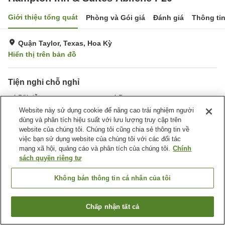
Giới thiệu tổng quát
Phòng và Gói giá
Đánh giá
Thông ti
Quận Taylor, Texas, Hoa Kỳ
Hiển thị trên bản đồ
Tiện nghi chỗ nghỉ
Bãi đỗ xe
Bar
Hoàn toàn không hút thuốc
Giặt ủi
Website này sử dụng cookie để nâng cao trải nghiệm người
dùng và phân tích hiệu suất với lưu lượng truy cập trên
website của chúng tôi. Chúng tôi cũng chia sẻ thông tin về
Trang chủ
Hoa Kỳ
Texas
Quận Taylor
việc bạn sử dụng website của chúng tôi với các đối tác
Hampton Inn & Suites Abilene I-20
mạng xã hội, quảng cáo và phân tích của chúng tôi.
Chính
sách quyền riêng tư
Không bán thông tin cá nhân của tôi
Chấp nhận tất cả
Tìm phòng trống