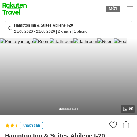
to
MỚI
top
page
Hampton Inn & Suites Abilene I-20
21/08/2026
-
22/08/2026
|
2 khách
|
1 phòng
58
Khách sạn
Hampton Inn & Suites Abilene I-20