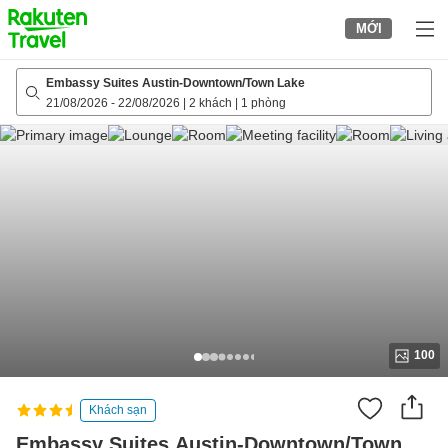
to
MỚI
top
page
Embassy Suites Austin-Downtown/Town Lake
21/08/2026
-
22/08/2026
|
2 khách
|
1 phòng
100
Khách sạn
Embassy Suites Austin-Downtown/Town