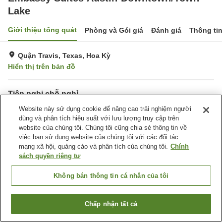
Lake
Giới thiệu tổng quát
Phòng và Gói giá
Đánh giá
Thông ti
Quận Travis, Texas, Hoa Kỳ
Hiển thị trên bản đồ
Tiện nghi chỗ nghỉ
Bãi đỗ xe
Website này sử dụng cookie để nâng cao trải nghiệm người
Nhà hàng
dùng và phân tích hiệu suất với lưu lượng truy cập trên
Bar
Giặt ủi
website của chúng tôi. Chúng tôi cũng chia sẻ thông tin về
việc bạn sử dụng website của chúng tôi với các đối tác
Trang chủ
Hoa Kỳ
Texas
Quận Travis
mạng xã hội, quảng cáo và phân tích của chúng tôi.
Chính
Embassy Suites Austin-Downtown/Town Lake
sách quyền riêng tư
Không bán thông tin cá nhân của tôi
Chấp nhận tất cả
Tìm phòng trống