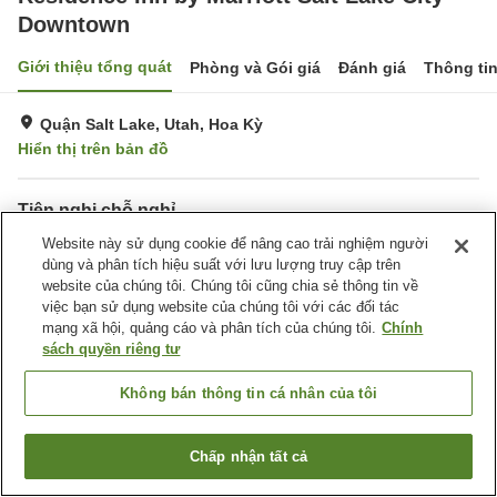
Downtown
Giới thiệu tổng quát
Phòng và Gói giá
Đánh giá
Thông ti
Quận Salt Lake, Utah, Hoa Kỳ
Hiển thị trên bản đồ
Tiện nghi chỗ nghỉ
Bãi đỗ xe
Website này sử dụng cookie để nâng cao trải nghiệm người
Hoàn toàn không hút thuốc
dùng và phân tích hiệu suất với lưu lượng truy cập trên
Giặt ủi
Tiện nghi văn phòng
website của chúng tôi. Chúng tôi cũng chia sẻ thông tin về
việc bạn sử dụng website của chúng tôi với các đối tác
Trang chủ
Hoa Kỳ
Utah
Quận Salt Lake
mạng xã hội, quảng cáo và phân tích của chúng tôi.
Chính
Residence Inn by Marriott Salt Lake City - Downtown
sách quyền riêng tư
Không bán thông tin cá nhân của tôi
Chấp nhận tất cả
Tìm phòng trống