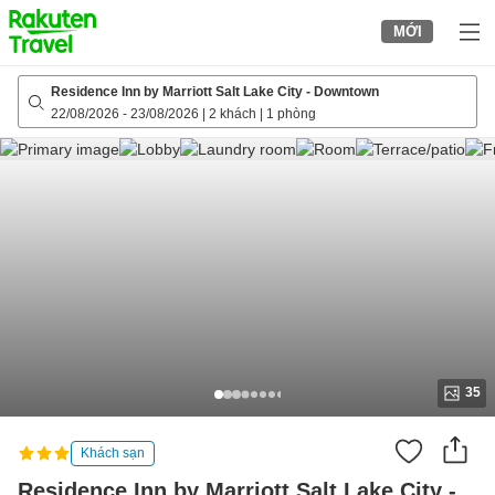
to
MỚI
top
page
Residence Inn by Marriott Salt Lake City - Downtown
22/08/2026
-
23/08/2026
|
2 khách
|
1 phòng
35
Khách sạn
Residence Inn by Marriott Salt Lake City -