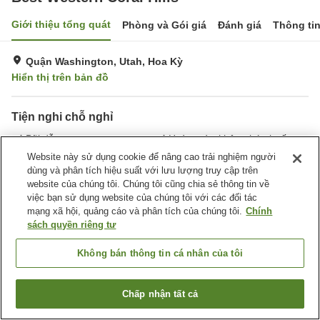
Giới thiệu tổng quát
Phòng và Gói giá
Đánh giá
Thông ti
Quận Washington, Utah, Hoa Kỳ
Hiển thị trên bản đồ
Tiện nghi chỗ nghỉ
Bãi đỗ xe
Hoàn toàn không hút thuốc
Giặt ủi
Nhà thi đấu
Website này sử dụng cookie để nâng cao trải nghiệm người
dùng và phân tích hiệu suất với lưu lượng truy cập trên
website của chúng tôi. Chúng tôi cũng chia sẻ thông tin về
Trang chủ
Hoa Kỳ
Utah
Quận Washington
việc bạn sử dụng website của chúng tôi với các đối tác
Best Western Coral Hills
mạng xã hội, quảng cáo và phân tích của chúng tôi.
Chính
sách quyền riêng tư
Không bán thông tin cá nhân của tôi
Chấp nhận tất cả
Tìm phòng trống