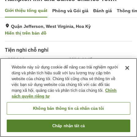
Giới thiệu tổng quát
Phòng và Gói giá
Đánh giá
Thông ti
Quận Jefferson, West Virginia, Hoa Kỳ
Hiển thị trên bản đồ
Tiện nghi chỗ nghỉ
Nhà hàng
Nhà thi đấu
Hồ bơi ngoài trời
Hồ bơi trong nhà
Website này sử dụng cookie để nâng cao trải nghiệm người
dùng và phân tích hiệu suất với lưu lượng truy cập trên
website của chúng tôi. Chúng tôi cũng chia sẻ thông tin về
Trang chủ
Hoa Kỳ
West Virginia
Quận Jefferson
việc bạn sử dụng website của chúng tôi với các đối tác
Hampton Inn and Suites Charles Town
mạng xã hội, quảng cáo và phân tích của chúng tôi.
Chính
sách quyền riêng tư
Không bán thông tin cá nhân của tôi
Chấp nhận tất cả
Tìm phòng trống