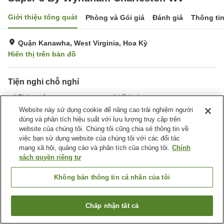
Giới thiệu tổng quát
Phòng và Gói giá
Đánh giá
Thông ti
Quận Kanawha, West Virginia, Hoa Kỳ
Hiển thị trên bản đồ
Tiện nghi chỗ nghỉ
Phòng tập gym
Hồ bơi
Hoàn toàn không hút thuốc
Thân thiện với thú cưng
Website này sử dụng cookie để nâng cao trải nghiệm người
dùng và phân tích hiệu suất với lưu lượng truy cập trên
website của chúng tôi. Chúng tôi cũng chia sẻ thông tin về
Trang chủ
Hoa Kỳ
West Virginia
Quận Kanawha
việc bạn sử dụng website của chúng tôi với các đối tác
Super 8 By Wyndham Charleston Wv
mạng xã hội, quảng cáo và phân tích của chúng tôi.
Chính
sách quyền riêng tư
Không bán thông tin cá nhân của tôi
Chấp nhận tất cả
Tìm phòng trống