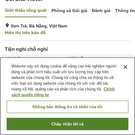
Giới thiệu tổng quát
Phòng và Gói giá
Đánh giá
Thông ti
Sơn Trà, Đà Nẵng, Việt Nam
Hiển thị trên bản đồ
Tiện nghi chỗ nghỉ
Wi-Fi
Bãi đỗ xe
Xông hơi
Spa / Salon
Website này sử dụng cookie để nâng cao trải nghiệm người
dùng và phân tích hiệu suất với lưu lượng truy cập trên
website của chúng tôi. Chúng tôi cũng chia sẻ thông tin về
Trang chủ
Việt Nam
Đà Nẵng
Sơn Trà
Cordial Hotel
việc bạn sử dụng website của chúng tôi với các đối tác
mạng xã hội, quảng cáo và phân tích của chúng tôi.
Chính
sách quyền riêng tư
Không bán thông tin cá nhân của tôi
Chấp nhận tất cả
Tìm phòng trống