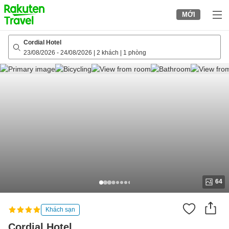
to
MỚI
top
page
Cordial Hotel
23/08/2026
-
24/08/2026
|
2 khách
|
1 phòng
64
Khách sạn
Cordial Hotel