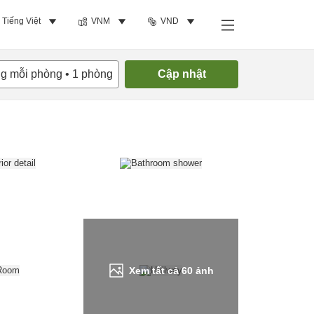
Tiếng Việt
VNM
VND
Tìm phòng trống
ng mỗi phòng
•
1
phòng
Cập nhật
Xem tất cả
60
ảnh