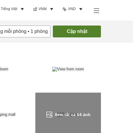
Tiếng Việt
VNM
VND
Tìm phòng trống
ng mỗi phòng
•
1
phòng
Cập nhật
Xem tất cả
64
ảnh