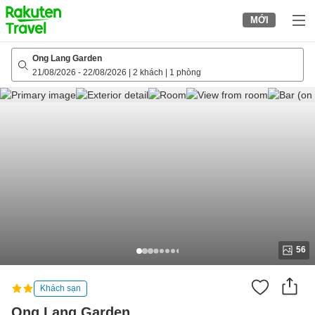
to
MỚI
top
page
Ong Lang Garden
21/08/2026
-
22/08/2026
|
2 khách
|
1 phòng
56
Khách sạn
Ong Lang Garden