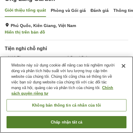
Giới thiệu tổng quát
Phòng và Gói giá
Đánh giá
Thông ti
Phú Quốc, Kiên Giang, Việt Nam
Hiển thị trên bản đồ
Tiện nghi chỗ nghỉ
Wi-Fi
Spa / Salon
Hồ bơi
Bar
Website này sử dụng cookie để nâng cao trải nghiệm người
dùng và phân tích hiệu suất với lưu lượng truy cập trên
website của chúng tôi. Chúng tôi cũng chia sẻ thông tin về
Trang chủ
Việt Nam
Kiên Giang
Phú Quốc
việc bạn sử dụng website của chúng tôi với các đối tác
Ong Lang Garden
mạng xã hội, quảng cáo và phân tích của chúng tôi.
Chính
sách quyền riêng tư
Không bán thông tin cá nhân của tôi
Chấp nhận tất cả
Tìm phòng trống