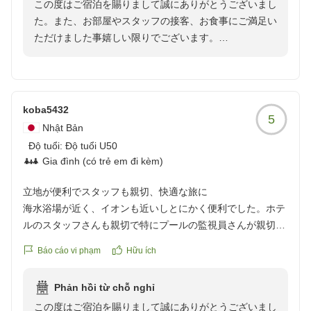
この度はご宿泊を賜りまして誠にありがとうございまし
ょうどお部屋清掃の時間だったのですが、タオルを余分にい
た。また、お部屋やスタッフの接客、お食事にご満足い
ただいて、とても助かりました。こちらの都合に合わせて食
ただけました事嬉しい限りでございます。
事の時間のご相談にのっていただけましたし、何よりお食事
お客様にお泊り頂きましたアネックス館のエグゼクティ
がどれも本当に美味しかったです。STAFFの方々も丁寧に接
ブルームは51平方メートルと広く椰子の木に囲まれた
客されていて、安心して過ごせるホテルです。ありがとうご
館山湾の景色もリゾート感満載で晴れた日には夕日と富
ざいました。
士山がすごく綺麗に見える絶好のロケーションと自負し
クチコミの詳細はこちらから
koba5432
5
ております。
https://review.travel.rakuten.co.jp/hotel/voice/30113?
Nhật Bản
機会がございましたら又お越しくださいませ。またお会
reviewId=33123478424109
Độ tuổi:
Độ tuổi U50
いできるのを楽しみにしております。
Gia đình (có trẻ em đi kèm)
立地が便利でスタッフも親切、快適な旅に
海水浴場が近く、イオンも近いしとにかく便利でした。ホテ
ルのスタッフさんも親切で特にプールの監視員さんが親切で
子供も安心してプールに入れました。部屋も広くきれいで快
Báo cáo vi phạm
Hữu ích
適に過ごせました。とにかく良い旅行になりました。ありが
とうございます。
Phản hồi từ chỗ nghỉ
クチコミの詳細はこちらから
この度はご宿泊を賜りまして誠にありがとうございまし
https://review.travel.rakuten.co.jp/hotel/voice/30113?