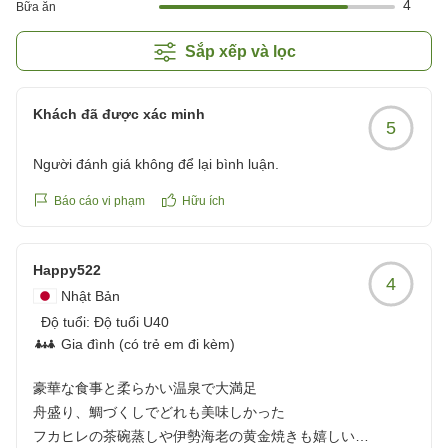
4
Bữa ăn
Sắp xếp và lọc
Khách đã được xác minh
5
Người đánh giá không để lại bình luận.
Báo cáo vi phạm
Hữu ích
Happy522
4
Nhật Bản
Độ tuổi:
Độ tuổi U40
Gia đình (có trẻ em đi kèm)
豪華な食事と柔らかい温泉で大満足
舟盛り、鯛づくしでどれも美味しかった
フカヒレの茶碗蒸しや伊勢海老の黄金焼きも嬉しい