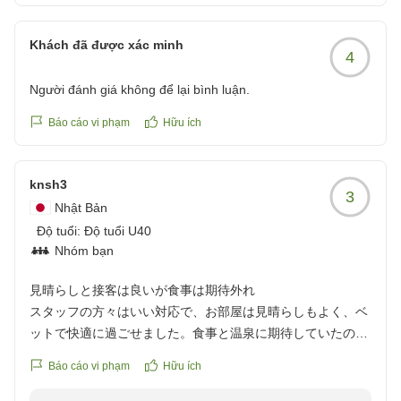
Khách đã được xác minh
4
Người đánh giá không để lại bình luận.
Báo cáo vi phạm
Hữu ích
knsh3
3
Nhật Bản
Độ tuổi:
Độ tuổi U40
Nhóm bạn
見晴らしと接客は良いが食事は期待外れ
スタッフの方々はいい対応で、お部屋は見晴らしもよく、ベ
ットで快適に過ごせました。食事と温泉に期待していたので
すが、夕食、朝食共にご飯がパサパサで、お刺身もイマイ
Báo cáo vi phạm
Hữu ích
チ。温泉は内風呂一つで熱めの温泉したが、疲れは取れた気
がします。海に近く、プールに入りたい方は、場所が最適な