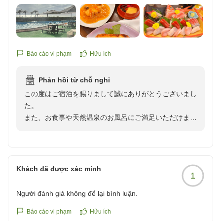
温泉はお湯が柔らかく、すごくすべすべで大満足
露天はないけど、ロケーションは良かった
また、清掃もよくされていて気持ちが良かったです
他の画像やクチコミの詳細はこちらから
https://review.travel.rakuten.co.jp/hotel/voice/30113?
Báo cáo vi phạm
Hữu ích
reviewId=33123478598638
Phản hồi từ chỗ nghỉ
この度はご宿泊を賜りまして誠にありがとうございまし
た。
また、お食事や天然温泉のお風呂にご満足いただけまし
た事嬉しい限りでございます。
機会がございましたら又お越しくださいませ。
お待ちしております。
Khách đã được xác minh
1
Người đánh giá không để lại bình luận.
Báo cáo vi phạm
Hữu ích