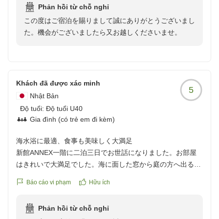
Phản hồi từ chỗ nghỉ
のかもしれません。
この度はご宿泊を賜りまして誠にありがとうございまし
クチコミの詳細はこちらから
た。機会がございましたら又お越しくださいませ。
https://review.travel.rakuten.co.jp/hotel/voice/30113?
reviewId=33123478425309
Khách đã được xác minh
5
Nhật Bản
Độ tuổi:
Độ tuổi U40
Gia đình (có trẻ em đi kèm)
海水浴に最適、食事も美味しく大満足
新館ANNEX一階に二泊三日でお世話になりました。お部屋
はきれいで大満足でした。海に面した窓から庭の方へ出るこ
とができますが、ロープを張ってくださっているので、水着
Báo cáo vi phạm
Hữu ích
などを干すことができました。大浴場に脱水機もあったの
で、連日の海水浴でも快適に過ごせました。2日目の昼前に
Phản hồi từ chỗ nghỉ
海水浴からシャワーを浴びるために部屋へ戻ったときに、ち