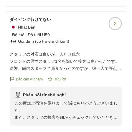
ブルームは51平方メートルと広く椰子の木に囲まれた
館山湾の景色もリゾート感満載で晴れた日には夕日と富
士山がすごく綺麗に見える絶好のロケーションと自負し
ダイビング行けてない
2
ております。
Nhật Bản
機会がございましたら又お越しくださいませ。
Độ tuổi:
Độ tuổi U50
Gia đình (có trẻ em đi kèm)
スタッフの対応は良いが一人だけ残念
フロントの男性スタッフ1名を除いて接客は良かったです。
送迎、館内スタッフ全員良かったのですが、彼一人で評点下
げました。
Báo cáo vi phạm
Hữu ích
クチコミの詳細はこちらから
https://review.travel.rakuten.co.jp/hotel/voice/30113?
Phản hồi từ chỗ nghỉ
reviewId=33123478367171
この度はご宿泊を賜りまして誠にありがとうございまし
た。
また、スタッフの接客を細かくチェックしていただきあ
りがとうございました。
接客以外のご感想もいただけた幸いでした。