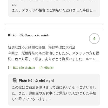
た。
reviewId=33123478420972
また、スタッフの接客にご満足いただけました事嬉しい
限りでございます。
当館は晴れた日には夕日と富士山がすごく綺麗に見える
絶好のロケーションと自負しております。
機会がございましたら又お越しくださいませ。
Khách đã được xác minh
4
またお会いできるのを楽しみにしております。
親切な対応と綺麗な部屋、海鮮料理に大満足
今回は、冠婚葬祭の為に宿泊しましたが、スタッフの方も親
切に色々対応して頂き、ありがとう御座いました。ルームメ
イキングも、大変綺麗にして頂きリラックス出来ました。食
Báo cáo vi phạm
Hữu ích
事も、海鮮を中心にしていて、美味しかったです。
Phản hồi từ chỗ nghỉ
この度はご宿泊を賜りまして誠にありがとうございまし
た。また、お部屋やお食事にご満足いただけました事嬉
クチコミの詳細はこちらから
しい限りでございます。
https://review.travel.rakuten.co.jp/hotel/voice/30113?
お客様にお泊り頂きましたアネックス館のエグゼクティ
reviewId=33123478395186