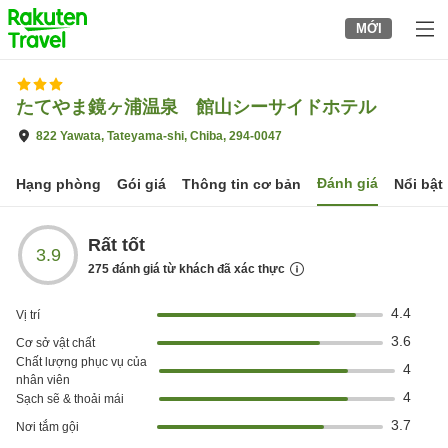
to
MỚI
top
page
たてやま鏡ヶ浦温泉 館山シーサイドホテル
822 Yawata, Tateyama-shi, Chiba, 294-0047
Đánh giá
Hạng phòng
Gói giá
Thông tin cơ bản
Nổi bật
Rất tốt
3.9
275
đánh giá từ khách đã xác thực
4.4
Vị trí
3.6
Cơ sở vật chất
Chất lượng phục vụ của
4
nhân viên
4
Sạch sẽ & thoải mái
3.7
Nơi tắm gội