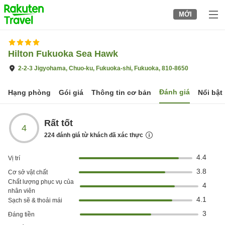
to
MỚI
top
page
Hilton Fukuoka Sea Hawk
2-2-3 Jigyohama, Chuo-ku, Fukuoka-shi, Fukuoka, 810-8650
Đánh giá
Hạng phòng
Gói giá
Thông tin cơ bản
Nổi bật
Rất tốt
4
224
đánh giá từ khách đã xác thực
4.4
Vị trí
3.8
Cơ sở vật chất
Chất lượng phục vụ của
4
nhân viên
4.1
Sạch sẽ & thoải mái
3
Đáng tiền