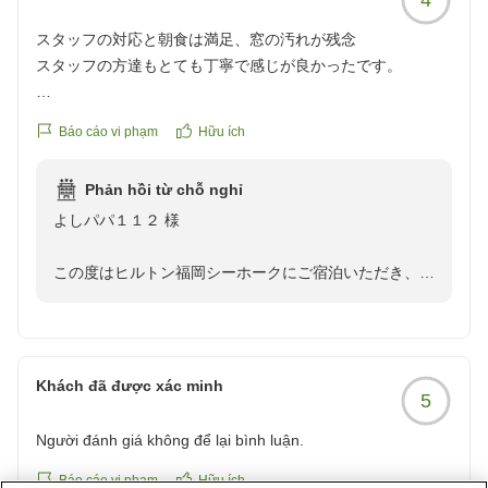
スタッフの対応と朝食は満足、窓の汚れが残念
スタッフの方達もとても丁寧で感じが良かったです。
ただ、お部屋から外を見た時の窓ガラスが
Báo cáo vi phạm
Hữu ích
汚かったです(笑)
Phản hồi từ chỗ nghỉ
朝食も各国のメニューがあり満足でした。
よしパパ１１２ 様
クチコミの詳細はこちらから
https://review.travel.rakuten.co.jp/hotel/voice/1137?
この度はヒルトン福岡シーホークにご宿泊いただき、ま
reviewId=33123478273386
たご感想をお寄せいただき誠にありがとうございます。
スタッフの対応につきまして、丁寧で感じが良かったと
の温かいお言葉を頂戴し、大変嬉しく拝読いたしまし
Khách đã được xác minh
5
た。ご滞在中、気持ちよくお過ごしいただけるお手伝い
ができておりましたら何よりでございます。
Người đánh giá không để lại bình luận.
また、ご朝食につきましても、各国のメニューをお楽し
Báo cáo vi phạm
Hữu ích