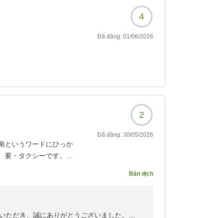
く１部屋につき１枚のみの発行とさせていただ
4
屋内の備品、浴槽清掃につきましても不備がご
。
Đã đăng:
01/06/2026
びお客様が安心して快適にお過ごしできる空間
し訳ありませんでした。
ましたこと、ありがとうございます。
ご検討のほどよろしくお願い申し上げます。
2
Đã đăng:
30/05/2026
南というワードにひっか
、要・タクシーです。
ません。
Bản dịch
いただき、誠にありがとうございました。