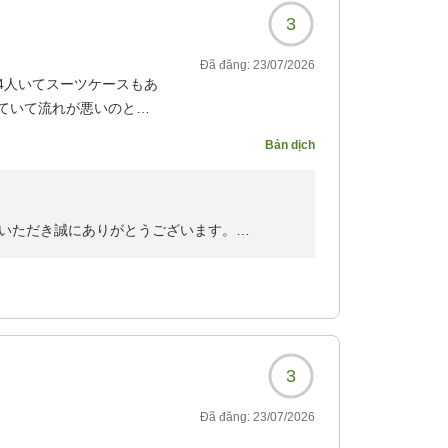
3
Đã đăng:
23/07/2026
4人いてスーツケースもあ
ていて流れが悪いのと冷
ニやドラッグストアもあ
Bản dịch
2008?
いただき誠にありがとうございます。
お寄せいただきましたこと重ねて御礼申し上げ
な思いをさせてしまい大変申し訳ございませ
およびお客様が安心して快適にお過ごしできる
に申し訳ありませんでした。貴重なお時間を頂
がとうございます。
3
ご検討のほどよろしくお願い申し上げます。
Đã đăng:
23/07/2026