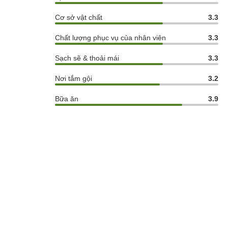
Cơ sở vật chất
3.3
Chất lượng phục vụ của nhân viên
3.3
Sạch sẽ & thoải mái
3.3
Nơi tắm gội
3.2
Bữa ăn
3.9