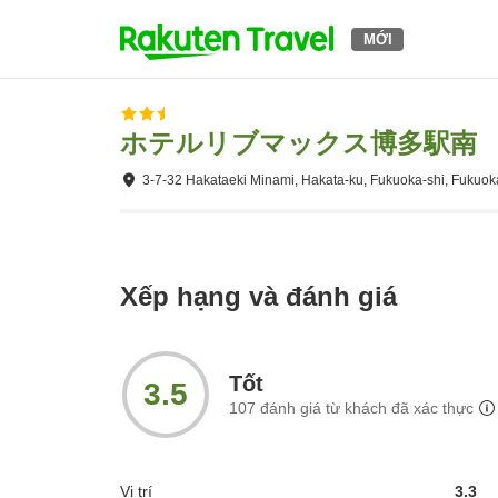
MỚI
ホテルリブマックス博多駅南
3-7-32 Hakataeki Minami, Hakata-ku, Fukuoka-shi, Fukuok
Xếp hạng và đánh giá
Tốt
3.5
107
đánh giá từ khách đã xác thực
Vị trí
3.3