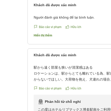
ムキーにつきましては紛失などの案件が大変多
Khách đã được xác minh
いていますこと何卒ご容赦くださいませ。お部
ざいましたこと重ねて大変申し訳ございません
Người đánh giá không để lại bình luận.
今回のお客様のお声をもとに再度、客室内およ
作りを徹底してまいります。この度は本当に申
Báo cáo vi phạm
Hữu ích
Hiển thị thêm
貴重なお時間を頂戴しお客様のお声をいただき
もしまた機会がございましたら当館のご利用を
ホテルリブマックス博多駅南 フロント
Khách đã được xác minh
駅から遠く部屋も狭いが清潔感はある
ロケーションは、駅からとても離れている為、駅
からないでほしい。大荷物を抱え、犬連れの場合
又、部屋は本当に小さく狭すぎて、荷物を開けれ
Báo cáo vi phạm
Hữu ích
玄関と枕の位置もかつてないほどの近さ。
頭上即ドアノブのイメージです。
Phản hồi từ chỗ nghỉ
清潔感のみ、各リブマックス同様になります。
クチコミの詳細はこちらから
この度はホテルリブマックス博多駅南をご利用