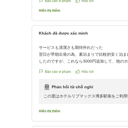
Báo cáo vi phạm
Hữu ích
Hiển thị thêm
Khách đã được xác minh
サービスも清潔さも期待外れだった
翌日が早朝出発の為、素泊まりで比較的安く泊ま
したのですが、これなら3000円追加して、他の
思いました。
Báo cáo vi phạm
Hữu ích
・2名で泊まるのに鍵を1つしかもらえない。(カ
9000円の再発行手数料)
Phản hồi từ chỗ nghỉ
・部屋の家具が歪んでおり、バッグを置くだけで
い。
この度はホテルリブマックス博多駅南をご利用
・お風呂にお湯を張ると小さな虫が浮いてくる。
またお客様の貴重なお時間をいただき口コミを
クチコミの詳細はこちらから
ます。
Hiển thị thêm
https://review.travel.rakuten.co.jp/hotel/voice/17
reviewId=33123478028672
この度の滞在につきましてお客様に不快な思い