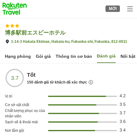
to
MỚI
top
page
博多駅前エスビーホテル
1-14-3 Hakata Ekimae, Hakata-ku, Fukuoka-shi, Fukuoka, 812-0011
Đánh giá
Hạng phòng
Gói giá
Thông tin cơ bản
Nổi bật
Tốt
3.7
150
đánh giá từ khách đã xác thực
4.2
Vị trí
3.5
Cơ sở vật chất
Chất lượng phục vụ của
3.7
nhân viên
3.6
Sạch sẽ & thoải mái
3.4
Nơi tắm gội