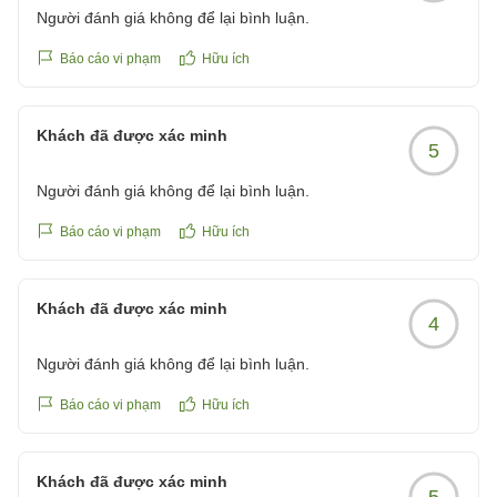
Người đánh giá không để lại bình luận.
巡回の強化を図る所存でございます。また、お部屋の冷
蔵庫につきましてはご不便をおかけいたしまして、誠に
Báo cáo vi phạm
Hữu ích
申し訳ございませんでした。大変恐縮ではございます
が、フロントへご連絡いただけましたら、冷蔵庫の交換
等可能なかぎりの対応をさせて頂きます。ご指摘を頂き
Khách đã được xác minh
5
ました冷蔵庫は早速点検を実施し、庫内温度と安定性の
調整をさせて頂きました。ご指摘ありがとうございまし
Người đánh giá không để lại bình luận.
た。これからも皆様から頂戴いたしましたお声を励みと
させて頂きながら、よりご満足いただける施設、サービ
Báo cáo vi phạm
Hữu ích
スをご提供できますよう、一層の努力を続けてまいりま
す。今後ともご愛顧賜りますよう、何卒宜しくお願い申
Khách đã được xác minh
し上げます。またのお越しをスタッフ一同、心よりお待
4
ち申し上げております。
Người đánh giá không để lại bình luận.
Báo cáo vi phạm
Hữu ích
Khách đã được xác minh
5