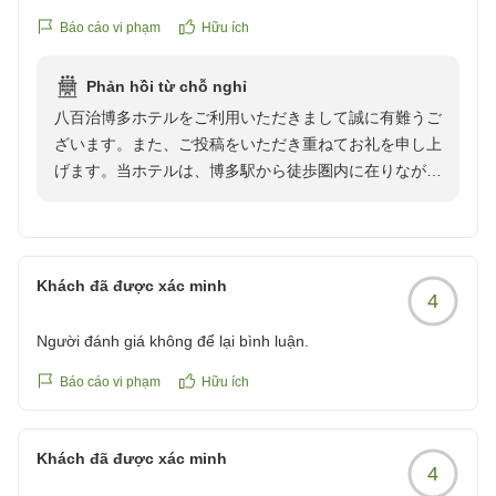
屋の冷蔵庫の冷えがやや弱かったようなまた、開閉のたびに
Báo cáo vi phạm
Hữu ích
ガタガタとやや不安定な感じがしました。
博多駅から10分弱と好立地なこともあり海外の利用者も多
Phản hồi từ chỗ nghỉ
く、海外の大浴場利用者のマナーにやや不快感を感じる点が
八百治博多ホテルをご利用いただきまして誠に有難うご
ありました。利用者同士で注意をするのはトラブルの原因で
ざいます。また、ご投稿をいただき重ねてお礼を申し上
すし、ホテル側からもう少し目を配っていただけるとより気
げます。当ホテルは、博多駅から徒歩圏内に在りなが
持ちが良く利用できるかなと思いました。
ら、広めの客室と温泉大浴場を有したホテルといたしま
クチコミの詳細はこちらから
して広く皆様よりご愛顧いただいております。今回ご利
https://review.travel.rakuten.co.jp/hotel/voice/5012?
用いただきました天然温泉「八百治の湯」では、カルシ
reviewId=33123478530230
ウム・ナトリウム塩化物泉のお湯が湧出しており、保温
Khách đã được xác minh
4
効果が高く、疲労回復、健康増進等に効果があるとされ
ております。しかしながら、温泉につきまして、利用者
Người đánh giá không để lại bình luận.
のマナーについてお客様にはご不快な思いをお掛けいた
しまして大変申し訳ございませんでした。お客様の仰る
Báo cáo vi phạm
Hữu ích
とおり、ご自身での注意はなさらず、気になる点がござ
いましたら温泉フロントへご一報くださいませ。スタッ
Khách đã được xác minh
フよりお声掛けをさせていただきます。今後はご利用の
4
お客様が快適にお過ごし頂けますよう、スタッフによる