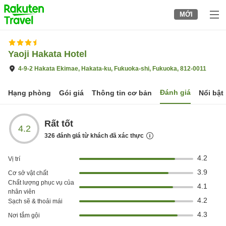
to
MỚI
top
page
Yaoji Hakata Hotel
4-9-2 Hakata Ekimae, Hakata-ku, Fukuoka-shi, Fukuoka, 812-0011
Đánh giá
Hạng phòng
Gói giá
Thông tin cơ bản
Nổi bật
Rất tốt
4.2
326
đánh giá từ khách đã xác thực
4.2
Vị trí
3.9
Cơ sở vật chất
Chất lượng phục vụ của
4.1
nhân viên
4.2
Sạch sẽ & thoải mái
4.3
Nơi tắm gội