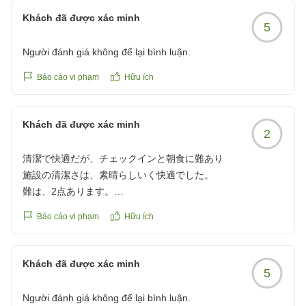
クチコミの詳細はこちらから
Khách đã được xác minh
5
https://review.travel.rakuten.co.jp/hotel/voice/149112?
reviewId=33123478225426
Người đánh giá không để lại bình luận.
Báo cáo vi phạm
Hữu ích
Khách đã được xác minh
2
清潔で快適だが、チェックインと朝食に難あり
施設の清潔さは、素晴らしいく快適でした。
難は、2点あります。
Báo cáo vi phạm
Hữu ích
1.チエックインが、もっと簡単に出来ないのか?
フロントの方が新人?もっと簡潔に説明していただければ......
Khách đã được xác minh
5
2.朝食が品数が多いのは良かったのですが...
あまりにも、味がお粗末でした。
Người đánh giá không để lại bình luận.