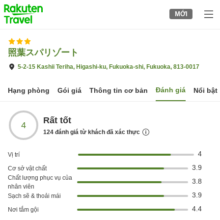
to
MỚI
top
page
照葉スパリゾート
5-2-15 Kashii Teriha, Higashi-ku, Fukuoka-shi, Fukuoka, 813-0017
Đánh giá
Hạng phòng
Gói giá
Thông tin cơ bản
Nổi bật
Rất tốt
4
124
đánh giá từ khách đã xác thực
4
Vị trí
3.9
Cơ sở vật chất
Chất lượng phục vụ của
3.8
nhân viên
3.9
Sạch sẽ & thoải mái
4.4
Nơi tắm gội