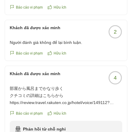
Báo cáo vi phạm
Hữu ích
クチコミの詳細はこちらから
Khách đã được xác minh
https://review.travel.rakuten.co.jp/hotel/voice/149112?
2
reviewId=33123478166146
Người đánh giá không để lại bình luận.
Báo cáo vi phạm
Hữu ích
Khách đã được xác minh
4
部屋から風呂までかなり歩く
クチコミの詳細はこちらから
https://review.travel.rakuten.co.jp/hotel/voice/149112?
reviewId=33123478077594
Báo cáo vi phạm
Hữu ích
Phản hồi từ chỗ nghỉ