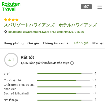
to
MỚI
top
page
スパリゾートハワイアンズ ホテルハワイアンズ
50 Joban Fujiwaramachi, Iwaki-shi, Fukushima, 972-8326
Đánh giá
Hạng phòng
Gói giá
Thông tin cơ bản
Nổi bật
Rất tốt
4.1
1,586
đánh giá từ khách đã xác thực
4
Vị trí
3.7
Cơ sở vật chất
Chất lượng phục vụ của
4
nhân viên
3.7
Sạch sẽ & thoải mái
4
Nơi tắm gội