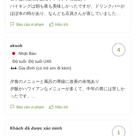
態なのは初めてでした。清掃も入っておらず、ドライヤー付
バイキングは朝も夜も美味しかったですが、ドリンクバーが
近の床は髪の毛だらけで、、、急いでお風呂からでました。
ほぼ水の時があり、なんども店員さんが直していました
プール、ご飯が最高すぎるので、お風呂とお部屋とのギャッ
プがツラいです。笑
Báo cáo vi phạm
Hữu ích
部屋もエアコンが古く、部屋の下の方についてたので寝てる
次はもう一つの新しい方に泊まりたいなぁと思います。
時に体がとても冷えました
クチコミの詳細はこちらから
aksok
https://review.travel.rakuten.co.jp/hotel/voice/8070?
4
ハワイアンズはモノリス、ウィルポートも止まりましたがケ
reviewId=33123478442231
Nhật Bản
チった分それ相応だな、とは思いました
Độ tuổi:
Độ tuổi U40
クチコミの詳細はこちらから
Gia đình (có trẻ em đi kèm)
https://review.travel.rakuten.co.jp/hotel/voice/8070?
reviewId=33123478438369
夕食のメニューと風呂の導線に改善の余地あり
夕飯がハワイアンなメニューが多くて、中年の胃には苦しか
ったです。
もう少し和のメニューを増やしてくれると、親世代は助かり
Báo cáo vi phạm
Hữu ích
ます。
風呂とプールの導線がイマイチな気がします。
露天の与一は、広くて素敵ですが、女性には洗い場がないっ
Khách đã được xác minh
1
て...