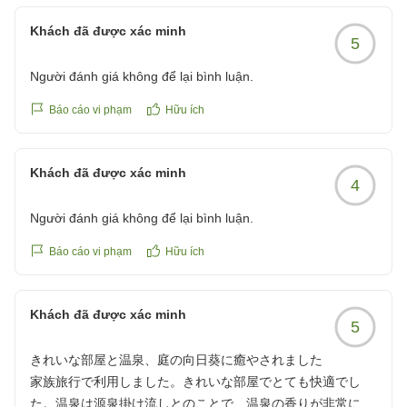
お食事の味やボリューム、温泉の温度、そしてスタッフ
の対応に至るまで「大満足」とのお言葉を頂戴し、大変
Khách đã được xác minh
5
光栄に存じます。快適でお気持ちのよい滞在となりまし
たこと、スタッフ一同とても嬉しく拝読させていただき
Người đánh giá không để lại bình luận.
ました。当館の立地も、ハワイアンズへのお出かけにお
役に立てたようで幸いです。
Báo cáo vi phạm
Hữu ích
これからも年月を重ねる中で設備のお手入れに気を配り
つつ、心からお寛ぎいただける空間と美味しいお料理、
Khách đã được xác minh
温かいおもてなしでお迎えできるよう努めてまいりま
4
す。
Người đánh giá không để lại bình luận.
またいわきにお越しの際は、ぜひ当ホテルへお帰りくだ
さいませ。
Báo cáo vi phạm
Hữu ích
再びお会いできる日を、スタッフ一同心よりお待ちして
おります。
この度のクチコミご投稿、誠にありがとうございまし
Khách đã được xác minh
5
た。
きれいな部屋と温泉、庭の向日葵に癒やされました
家族旅行で利用しました。きれいな部屋でとても快適でし
た。温泉は源泉掛け流しとのことで、温泉の香りが非常に良