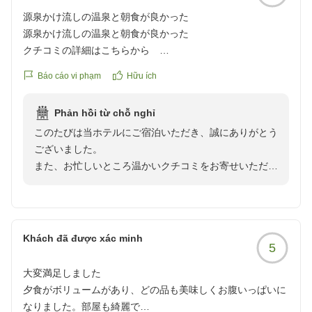
す。
源泉かけ流しの温泉と朝食が良かった
「全体的に良いホテルでとても満足」とのお言葉を励み
源泉かけ流しの温泉と朝食が良かった
に、今後も皆様に快適で心安らぐ時間をお過ごしいただ
クチコミの詳細はこちらから
けるよう、サービスの向上に努めてまいります。
https://review.travel.rakuten.co.jp/hotel/voice/19278?
また季節を変えて、ご家族皆様でお越しいただけます日
Báo cáo vi phạm
Hữu ích
reviewId=33123478133852
を、スタッフ一同心よりお待ち申し上げております。
この度のクチコミご投稿、誠にありがとうございまし
Phản hồi từ chỗ nghỉ
た。
このたびは当ホテルにご宿泊いただき、誠にありがとう
ございました。
また、お忙しいところ温かいクチコミをお寄せいただき
ましたこと、重ねて御礼申し上げます。
当館自慢の源泉かけ流しの温泉と朝食にご満足いただけ
たとのこと、大変嬉しく拝読させていただきました。日
頃の疲れを癒やし、心地よい朝のひとときをお過ごしい
Khách đã được xác minh
5
ただけたのであれば幸いです。
これからもお客様にリフレッシュしていただける快適な
大変満足しました
空間と、喜んでいただけるお料理をご提供できるよう、
夕食がボリュームがあり、どの品も美味しくお腹いっぱいに
スタッフ一同励んでまいります。
なりました。部屋も綺麗で