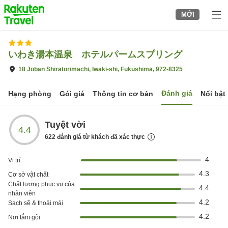
to
MỚI
top
page
いわき湯本温泉 ホテルパームスプリング
18 Joban Shiratorimachi, Iwaki-shi, Fukushima, 972-8325
Đánh giá
Hạng phòng
Gói giá
Thông tin cơ bản
Nổi bật
Tuyệt vời
4.4
622
đánh giá từ khách đã xác thực
4
Vị trí
4.3
Cơ sở vật chất
Chất lượng phục vụ của
4.4
nhân viên
4.2
Sạch sẽ & thoải mái
4.2
Nơi tắm gội