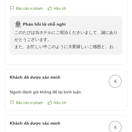
またのお越しを、心よりお待ちしております。
清潔感に溢れて過ごしやすかったです。お風呂も良いお湯で
この度のクチコミご投稿、まことにありがとうございま
Báo cáo vi phạm
Hữu ích
いつまでたっても身体がポカポカして疲れが取れました。い
した。
わきに来た際はまた予約します
Phản hồi từ chỗ nghỉ
クチコミの詳細はこちらから
このたびは当ホテルにご宿泊くださいまして、誠にあり
https://review.travel.rakuten.co.jp/hotel/voice/19278?
がとうございます。
reviewId=33123478343168
また、お忙しい中このように大変嬉しいご感想と、お食
事の美味しさが伝わる素敵なお写真をたくさん添えてご
投稿いただき、重ねて心より御礼申し上げます。
ご夕食のお料理につきましてお気に召していただけたよ
うで、「どの品も美味しくお腹いっぱいになった」との
Khách đã được xác minh
4
温かいお言葉、総料理長をはじめ調理に係るスタッフに
とっても大きな励みとなります。鮮やかなお刺身やお
Người đánh giá không để lại bình luận.
肉、丁寧に仕上げた小鉢まで、一つひとつの料理をとて
も綺麗にお撮りいただき、美味しく召し上がっていただ
Báo cáo vi phạm
Hữu ích
けた様子が伝わり大変光栄でございます。
お部屋の清潔さやホテル自慢の温泉につきましてもご満
Khách đã được xác minh
足いただけて何よりです。当ホテルの温泉は体の芯から
4
しっかりと温まり、湯冷めしにくいのが特徴ですので、