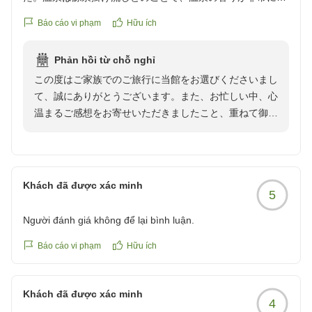
かったです。子供には熱かったようです。
Báo cáo vi phạm
Hữu ích
朝食は和食でとても美味しかったです。子供は子供用のメニ
ューでした。美味しそうなのですが、子供にはやや難易度が
Phản hồi từ chỗ nghỉ
高いメニューもあったようです。冷奴のようなシンプルなメ
この度はご家族でのご旅行に当館をお選びくださいまし
ニューの方が食べてくれるかもと思いました。
て、誠にありがとうございます。また、お忙しい中、心
レストランから見える庭や駐車場横のフラワーガーデンがき
温まるご感想をお寄せいただきましたこと、重ねて御礼
れいに手入れをされておりました。向日葵が元気に咲いてい
申し上げます。
ました。
お部屋や源泉掛け流しの温泉の香り、そして庭園やフラ
あと、コインランドリーと乾燥機が別々にが設置されており
ワーガーデンの向日葵までお楽しみいただけたとのこ
助かりました。ドラム式だと洗濯から乾燥まで非常に時間が
と、大変嬉しく拝読させていただきました。コインラン
かかるので、別々に設置されていて助かりました。
Khách đã được xác minh
5
ドリーの設置につきましても、ご家族旅の利便性にお役
全体的に良いホテルでした。とても満足です。
に立てたようで幸いです。
クチコミの詳細はこちらから
Người đánh giá không để lại bình luận.
一方で、お子様にとりまして温泉の温度が少し熱かった
https://review.travel.rakuten.co.jp/hotel/voice/19278?
とのこと、また朝食メニューにつきましても貴重なご意
Báo cáo vi phạm
Hữu ích
reviewId=33123478505749
見をありがとうございます。お子様にも、よりお食事を
楽しんでいただけるよう、シンプルなメニュー構成やご
Khách đã được xác minh
提供方法など、今後の工夫の参考にさせていただきま
4