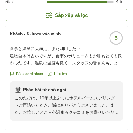
4.5
Bữa ăn
Sắp xếp và lọc
Khách đã được xác minh
5
食事と温泉に大満足、また利用したい
建物自体は古いですが、食事のボリュームもお味もとても良
かったです。温泉の温度も良く、スタッフの皆さんも、とて
も感じ良く、それでいて親しみやすさがあって、居心地良く
Báo cáo vi phạm
Hữu ích
過ごさせていただきました。ハワイアンズへのアクセスも良
かったです。10年以上前にも利用したことがあったのです
Phản hồi từ chỗ nghỉ
が、また利用させていただきたいです。
このたびは、10年以上ぶりにホテルパームスプリング
クチコミの詳細はこちらから
へご再訪いただき、誠にありがとうございました。ま
https://review.travel.rakuten.co.jp/hotel/voice/19278?
た、お忙しいところ心温まるクチコミをお寄せいただき
reviewId=33123478604198
ましたことも重ねて御礼申し上げます。
建物の年数に関しまして温かいご理解をいただいた上、