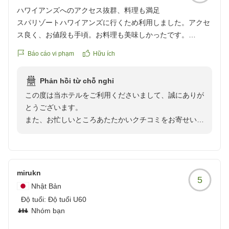
ハワイアンズへのアクセス抜群、料理も満足
日頃の疲れを少しでも癒やしていただけたのであれば嬉
スパリゾートハワイアンズに行くため利用しました。アクセ
しく思います。
ス良く、お値段も手頃。お料理も美味しかったです。
「いわきに来た際はまた予約します」という温かいお言
クチコミの詳細はこちらから
葉を胸に、今後も皆様に快適で心地よい時間をお届けで
Báo cáo vi phạm
Hữu ích
https://review.travel.rakuten.co.jp/hotel/voice/19278?
きるよう、スタッフ一丸となってサービス向上に努めて
reviewId=33123478308850
まいります。
Phản hồi từ chỗ nghỉ
次回、ホテルパームスプリングへお越しの際も、笑顔で
この度は当ホテルをご利用くださいまして、誠にありが
お迎えできますよう、スタッフ一同心よりお待ちしてお
とうございます。
ります。
また、お忙しいところあたたかいクチコミをお寄せいた
この度のクチコミご投稿、誠にありがとうございまし
だきました事も、重ねて御礼申し上げます。
た。
スパリゾートハワイアンズへのお出かけの拠点として当
ホテルをお選びいただき、アクセスやお値段にご満足い
ただけたようで大変光栄に思います。また、お料理につ
mirukn
5
きましても「美味しかった」とお褒めの言葉を頂戴し、
Nhật Bản
総料理長をはじめ調理スタッフ一同、大変励みになって
Độ tuổi:
Độ tuổi U60
おります。
Nhóm bạn
今後とも皆様に快適でお得なご滞在をお届けできるよ