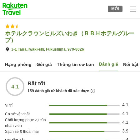
to
MỚI
top
page
ホテルクラウンヒルズいわき（ＢＢＨホテルグルー
プ）
3-1 Taira, Iwaki-shi, Fukushima, 970-8026
Đánh giá
Hạng phòng
Gói giá
Thông tin cơ bản
Nổi bật
Rất tốt
4.1
159
đánh giá từ khách đã xác thực
4.1
Vị trí
4.1
Cơ sở vật chất
Chất lượng phục vụ của
4.1
nhân viên
3.9
Sạch sẽ & thoải mái
4