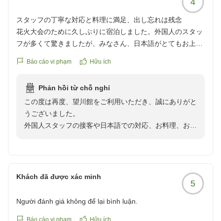
4
ただき誠にありがとうございました。
スタッフの丁寧な対応と料理に満足、出し忘れは残念
花火大会のために久しぶりに宿泊しました。外国人のスタッ
またご家族皆様でお越しいただけます日を、心よりお待
フが多くて驚きましたが、みなさん、日本語がとてもお上手
ち申し上げております。
で丁寧に応対されるのにも驚きました。お庭が見える部屋は
Báo cáo vi phạm
Hữu ích
古さも感じますが純和風で落ち着けます。お料理は夕食、朝
望川館スタッフ一同
食共に地元食材を使ったものでボリュームもあり美味しかっ
Phản hồi từ chỗ nghỉ
たです。
この度は再度、望川館をご利用いただき、誠にありがと
うございました。
大雨の中、ホテルの庭から傘をさして花火を見たのは良い思
外国人スタッフの接客や日本語での対応、お料理、お部
い出となりました。
屋につきまして温かいお言葉をお寄せいただき、大変嬉
しく拝読いたしました。また、大雨の中ではございまし
一つ残念だったのは、夕食の品書きに口直しとして「夏野菜
たが、日本庭園からご覧いただいた花火が思い出のひと
アスピック、クラムチャウダー」とあったのですが、これが
つとなりましたことも、私どもにとって嬉しい限りでご
出てこなかったことです。出てこなかったことに気づいたの
Khách đã được xác minh
5
ざいます。
はご飯も終わって水物をいただいている時で、主人共々、
「お腹もいっぱいで、今から出してもらっても食べれない
Người đánh giá không để lại bình luận.
一方で、ご夕食ではお品書きに記載の「夏野菜アスピッ
ね。。」となりました。出し忘れか、或いは品書にあるけど
ク、クラムチャウダー」がご提供できておらず、ご期待
Báo cáo vi phạm
Hữu ích