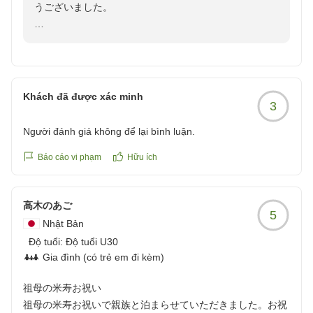
うございました。
温泉も特段気になる点もなく、問題なく利用しました。
晩ごはん、朝ごはん共に量も質も普通でした。お米が美味し
またのお越しを心よりお待ち申し上げております。
お部屋の清掃について「行き届いており綺麗でした」と
く感じました。
のお言葉をいただき、大変嬉しく拝読いたしました。ま
望川館スタッフ一同
た、広いお部屋からの眺めや温泉もお楽しみいただき、
旅館の売店が午前中しか開いてないのが残念です。
朝夕のお食事では特にお米を美味しくお召し上がりいた
全体的に古びた施設ですが清掃がしっかりされてるので不快
Khách đã được xác minh
3
だけたとのこと、ありがとうございます。
感はないです。
Người đánh giá không để lại bình luận.
歴史ある建物ではございますが、清掃がしっかりされて
いるので不快感はなかったとのご評価は、日々館内を整
Báo cáo vi phạm
Hữu ích
クチコミの詳細はこちらから
えるスタッフにとって嬉しいお言葉でございます。一
https://review.travel.rakuten.co.jp/hotel/voice/7299?
方、売店の営業時間につきましては、残念に感じられた
reviewId=33123478591113
高木のあご
とのご意見を今後の参考として承ります。
5
Nhật Bản
Độ tuổi:
この度はお忙しい中、望川館のために口コミをご投稿い
Độ tuổi U30
Gia đình (có trẻ em đi kèm)
ただき誠にありがとうございました。
祖母の米寿お祝い
またのお越しを心よりお待ち申し上げております。
祖母の米寿お祝いで親族と泊まらせていただきました。お祝