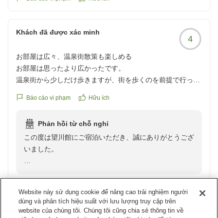
提供がないなら、配膳の方がそう伝えるべきかなとは思いま
を裏切る結果となってしまいましたことをお詫び申し上
した。
げます。配膳時の確認やご案内が行き届いておらず、ご
Khách đã được xác minh
不快な思いをおかけいたしました。いただいたご意見を
クチコミの詳細はこちらから
4
真摯に受け止め、同様のことがないよう館内で共有し、
https://review.travel.rakuten.co.jp/hotel/voice/7299?
お部屋は広々、温泉街散策も楽しめる
確認を徹底してまいります。
reviewId=33123478476509
お部屋は思ったより広かったです。
温泉街から少しだけ歩きますが、街を歩くのを前提で行った
この度はお忙しい中、望川館のために口コミをご投稿い
ので全く気になりません。
ただき誠にありがとうございました。
Báo cáo vi phạm
Hữu ích
お部屋に大浴場用の持ち運べるカゴなどあれば良かったです!
またのお越しを心よりお待ち申し上げております。
Phản hồi từ chỗ nghỉ
クチコミの詳細はこちらから
この度は望川館にご宿泊いただき、誠にありがとうござ
https://review.travel.rakuten.co.jp/hotel/voice/7299?
望川館スタッフ一同
いました。
reviewId=33123478430992
お部屋を広々と感じていただき、ごゆっくりお過ごしい
ただけたご様子を嬉しく拝読いたしました。また、温泉
Website này sử dụng cookie để nâng cao trải nghiệm người
街までのお散歩もお楽しみいただけたとのこと、下呂の
dùng và phân tích hiệu suất với lưu lượng truy cập trên
街並みも満喫していただけましたら幸いでございます。
website của chúng tôi. Chúng tôi cũng chia sẻ thông tin về
Khách đã được xác minh
4