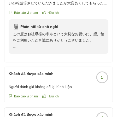
いの相談等させていただきましたが大変良くしてもらったと
望川館スタッフ一同
親族から聞きました。ありがとうございました。
Báo cáo vi phạm
Hữu ích
クチコミの詳細はこちらから
https://review.travel.rakuten.co.jp/hotel/voice/7299?
Phản hồi từ chỗ nghỉ
reviewId=33123478524869
この度はお祖母様の米寿という大切なお祝いに、望川館
をご利用いただき誠にありがとうございました。
ご親族の皆様でお過ごしいただき、お祝いについてのご
相談や当館の対応にもご満足いただけたとのこと、大変
嬉しく拝読いたしました。また、お部屋、お食事、温
泉、接客などすべてに高いご評価をいただき、ありがと
Khách đã được xác minh
5
うございます。
Người đánh giá không để lại bình luận.
お祖母様の米寿のお祝いのお手伝いをさせていただけま
したこと、私どもにとりましても嬉しいことでございま
Báo cáo vi phạm
Hữu ích
す。
Khách đã được xác minh
この度はお忙しい中、望川館のために口コミをご投稿い