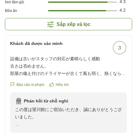
4.3
Nơi tắm gội
4.2
Bữa ăn
Sắp xếp và lọc
Khách đã được xác minh
3
設備は古いがスタッフの対応が素晴らしく感動
古さは否めません。
部屋の備え付けのドライヤーが古くて風も弱く、熱くならな
いし困りました。トイレ風呂の電気が暗すぎました。部屋の
Báo cáo vi phạm
Hữu ích
椅子が古くてお尻が痛くなります(笑)顔である一階ロビーの
トイレが個室3つのうち2つが和式。しかも狭くて少し臭う。
Phản hồi từ chỗ nghỉ
売店が午前中しか開いていないのも残念。
この度は望川館にご宿泊いただき、誠にありがとうござ
ですが、90%近い外人さんはじめ全スタッフの方がとても丁
いました。
寧で優しい対応で気持ちよく過ごせました。帰りのバス内に
主人が忘れ物をしたのですが、電車出発前に駅まで持ってき
お部屋のドライヤーや照明、椅子、ロビーのお手洗い、
てくださいました!明らか時間的に一旦ホテルまで戻られたの