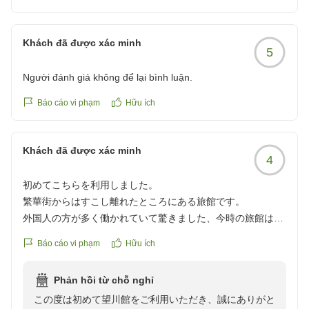
売店の営業時間など、館内設備につきまして率直なご意
に(最終便)わざわざ届けてくださり嬉しかったです。
見をお寄せいただきありがとうございます。歴史ある建
部屋もランクアップをご用意頂き広すぎかなと思いました
物ではございますが、お客様に快適にお過ごしいただく
が、布団を敷いて寝るとゆとりがあり良かったです。
Khách đã được xác minh
5
ためにも、いただいたお声を大切に受け止めてまいりま
窓から川や鉄道、日本庭園が見え情緒があり振り返って良い
す。
思い出になりました。ありがとうございます。
Người đánh giá không để lại bình luận.
クチコミの詳細はこちらから
そのような中、外国人スタッフをはじめスタッフの対応
Báo cáo vi phạm
Hữu ích
https://review.travel.rakuten.co.jp/hotel/voice/7299?
について「とても丁寧で優しい」とのお言葉をいただ
reviewId=33123478644939
き、大変嬉しく拝読いたしました。送迎バスにお忘れに
Khách đã được xác minh
なったお品物も、電車のご出発前に無事お届けすること
4
ができ、私どもも安堵しております。スタッフへの温か
初めてこちらを利用しました。
いお言葉は、館内で共有させていただきます。
繁華街からはすこし離れたところにある旅館です。
外国人の方が多く働かれていて驚きました、今時の旅館はど
また、お部屋からの飛騨川や高山本線、日本庭園の景色
こもそうなんですねぇ。
をお楽しみいただき、「良い思い出になりました」との
Báo cáo vi phạm
Hữu ích
すこし戸惑いながらも客室は清掃が行き届いており綺麗でし
お言葉をいただけましたことを嬉しく思います。
た。
Phản hồi từ chỗ nghỉ
予約した際の部屋よりグレードアップしていただけたのか広
この度はお忙しい中、望川館のために口コミをご投稿い
この度は初めて望川館をご利用いただき、誠にありがと
いお部屋で眺めも良いところでした。
ただき誠にありがとうございました。