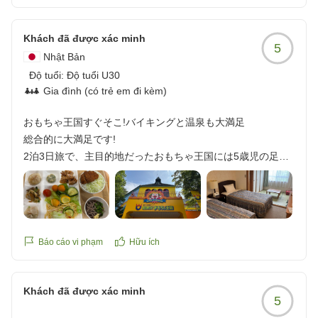
い出が出来ました。落ち着いた、高級感ある雰囲気を楽しみ
たい人には合わないかもしれません。
Khách đã được xác minh
5
他の画像やクチコミの詳細はこちらから
Nhật Bản
https://review.travel.rakuten.co.jp/hotel/voice/11009?
Độ tuổi:
Độ tuổi U30
reviewId=33123478403095
Gia đình (có trẻ em đi kèm)
おもちゃ王国すぐそこ!バイキングと温泉も大満足
総合的に大満足です!
2泊3日旅で、主目的地だったおもちゃ王国には5歳児の足で
歩いても10分の距離という好立地。
部屋は想定内という感じでしたが、その他が期待以上でし
た。
Báo cáo vi phạm
Hữu ích
特に朝昼晩のバイキングは常に30種類以上のメニューが毎回
異なり、確実に太ってしまいました。キッズメニューも充実
Khách đã được xác minh
しており、デザートもたくさんあり、メニューの補充も早か
5
ったです。