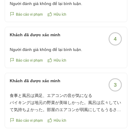
Người đánh giá không để lại bình luận.
また、温泉も大浴場の他にサウナや複数の露天風呂があり、
Báo cáo vi phạm
Hữu ích
子どもが楽しめる作りになっています。
9割近くが子連れということもあり、洗い場も多く、あまり
混んでいるという印象もありませんでした。
Khách đã được xác minh
4
宿泊プランに優待券が含まれており、ホテルで実施されてい
Người đánh giá không để lại bình luận.
る縁日や花火も楽しめ、1日中色々な遊びができました。雨
が降っても手持ち無沙汰になることはないと思います。
Báo cáo vi phạm
Hữu ích
部屋は若干の年季が感じられ、ベッドもシングルだったため
Khách đã được xác minh
添い寝は難しかったですが、敷布団も用意されていたので、
3
子どもはそちらで寝かせることができました。
食事と風呂は満足、エアコンの音が気になる
熊対策を何かやられているか案内等あればさらに安心できま
バイキングは地元の野菜が美味しかった。風呂は広々してい
したが、また機会があれば使わせてもらおうと思います。
て気持ちよかった。部屋のエアコンが弱風にしてもうるさ
他の画像やクチコミの詳細はこちらから
く、夜寝るときに気になった。
Báo cáo vi phạm
Hữu ích
https://review.travel.rakuten.co.jp/hotel/voice/11009?
クチコミの詳細はこちらから
reviewId=33123478371470
https://review.travel.rakuten.co.jp/hotel/voice/11009?