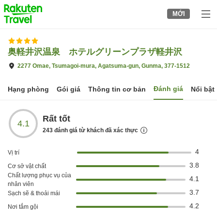
to
MỚI
top
page
奥軽井沢温泉 ホテルグリーンプラザ軽井沢
2277 Omae, Tsumagoi-mura, Agatsuma-gun, Gunma, 377-1512
Đánh giá
Hạng phòng
Gói giá
Thông tin cơ bản
Nổi bật
Rất tốt
4.1
243
đánh giá từ khách đã xác thực
4
Vị trí
3.8
Cơ sở vật chất
Chất lượng phục vụ của
4.1
nhân viên
3.7
Sạch sẽ & thoải mái
4.2
Nơi tắm gội