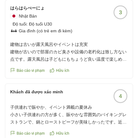
はらはらぺーにょ
3
Nhật Bản
Độ tuổi:
Độ tuổi U30
Gia đình (có trẻ em đi kèm)
建物は古いが露天風呂やイベントは充実
建物が古いので部屋のカビ臭さや設備の老朽化は致し方ない
点です。露天風呂は子どもにもちょうど良い温度で楽しめま
した。売店が8時からやっているのも有難いです。季節のイ
Báo cáo vi phạm
Hữu ích
ベントで出店やものづくり体験があって楽しめました。
クチコミの詳細はこちらから
https://review.travel.rakuten.co.jp/hotel/voice/11009?
Khách đã được xác minh
4
reviewId=33123478424023
子供連れで賑やか、イベント満載の夏休み
小さい子供連れの方が多く、賑やかな雰囲気のバイキングレ
ストランで、鍋とローストビーフが美味しかったです。近く
におもちゃ王国があることもあり、子供が遊べる施設やゲー
Báo cáo vi phạm
Hữu ích
ムセンター、花火、縁日のイベント等盛り沢山で夏の良い思