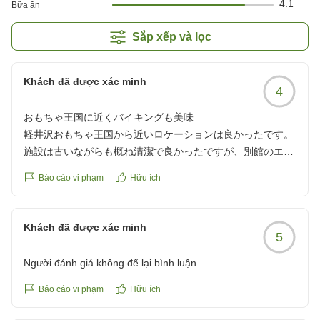
4.1
Bữa ăn
Sắp xếp và lọc
Khách đã được xác minh
4
おもちゃ王国に近くバイキングも美味
軽井沢おもちゃ王国から近いロケーションは良かったです。
施設は古いながらも概ね清潔で良かったですが、別館のエレ
ベーターはややカビ臭く、内装もボロボロなので、リフォー
Báo cáo vi phạm
Hữu ích
ムした方が良いと思います。バイキングは美味しかったで
す。特に牛乳とソフトクリームが美味しかったです。
クチコミの詳細はこちらから
Khách đã được xác minh
5
https://review.travel.rakuten.co.jp/hotel/voice/11009?
reviewId=33123478437819
Người đánh giá không để lại bình luận.
Báo cáo vi phạm
Hữu ích